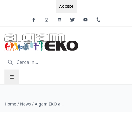
ACCEDI
Facebook
Instagram
Linkedin
Twitter
Youtube
+39 0733 227
Home
/
News
/
Algam EKO al NAMM 2026