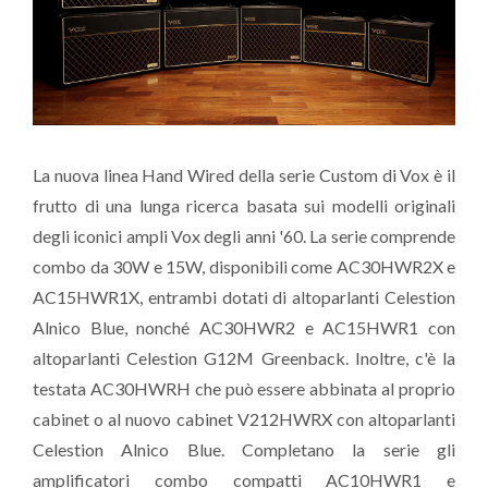
La nuova linea Hand Wired della serie Custom di Vox è il
frutto di una lunga ricerca basata sui modelli originali
degli iconici ampli Vox degli anni '60. La serie comprende
combo da 30W e 15W, disponibili come AC30HWR2X e
AC15HWR1X, entrambi dotati di altoparlanti Celestion
Alnico Blue, nonché AC30HWR2 e AC15HWR1 con
altoparlanti Celestion G12M Greenback. Inoltre, c'è la
testata AC30HWRH che può essere abbinata al proprio
cabinet o al nuovo cabinet V212HWRX con altoparlanti
Celestion Alnico Blue. Completano la serie gli
amplificatori combo compatti AC10HWR1 e