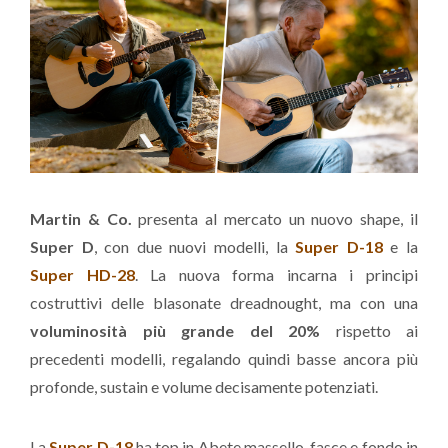
Martin & Co.
presenta al mercato un nuovo shape, il
Super D
, con due nuovi modelli, la
Super D-18
e la
Super HD-28
. La nuova forma incarna i principi
costruttivi delle blasonate dreadnought, ma con una
voluminosità più grande del 20%
rispetto ai
precedenti modelli, regalando quindi basse ancora più
profonde, sustain e volume decisamente potenziati.
La
Super D-18
ha top in Abete massello, fasce e fondo in