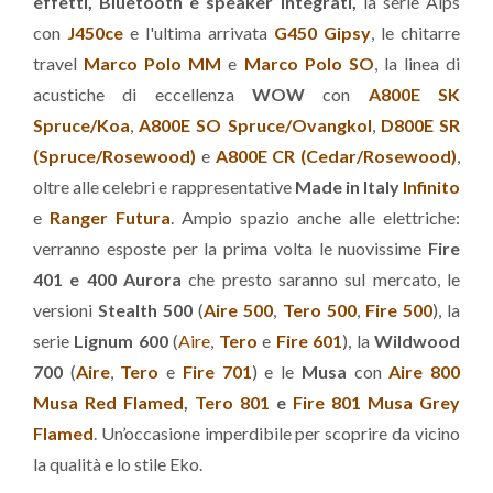
effetti, Bluetooth e speaker integrati,
la serie Alps
con
J450ce
e l'ultima arrivata
G450 Gipsy
, le chitarre
travel
Marco Polo MM
e
Marco Polo SO
, la linea di
acustiche di eccellenza
WOW
con
A800E SK
Spruce/Koa
,
A800E SO Spruce/Ovangkol
,
D800E SR
(Spruce/Rosewood)
e
A800E CR (Cedar/Rosewood)
,
oltre alle celebri e rappresentative
Made in Italy
Infinito
e
Ranger Futura
. Ampio spazio anche alle elettriche:
verranno esposte per la prima volta le nuovissime
Fire
401 e 400 Aurora
che presto saranno sul mercato, le
versioni
Stealth 500
(
Aire 500
,
Tero 500
,
Fire 500
), la
serie
Lignum 600
(
Aire
,
Tero
e
Fire 601
), la
Wildwood
700
(
Aire
,
Tero
e
Fire 701
) e le
Musa
con
Aire 800
Musa Red Flamed
,
Tero 801
e
Fire 801 Musa Grey
Flamed
. Un’occasione imperdibile per scoprire da vicino
la qualità e lo stile Eko.