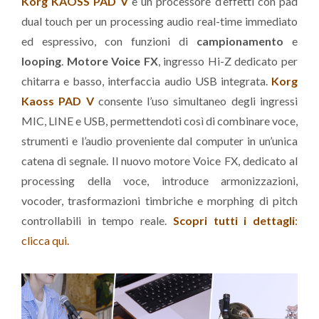
Korg KAOSS PAD V
è un processore d’effetti con pad
dual touch per un processing audio real-time immediato
ed espressivo, con funzioni di
campionamento
e
looping
.
Motore Voice FX
, ingresso Hi-Z dedicato per
chitarra e basso, interfaccia audio USB integrata.
Korg
Kaoss PAD V
consente l’uso simultaneo degli ingressi
MIC, LINE e USB, permettendoti così di combinare voce,
strumenti e l’audio proveniente dal computer in un’unica
catena di segnale. Il nuovo motore Voice FX, dedicato al
processing della voce, introduce armonizzazioni,
vocoder, trasformazioni timbriche e morphing di pitch
controllabili in tempo reale.
Scopri tutti i dettagli
:
clicca qui.