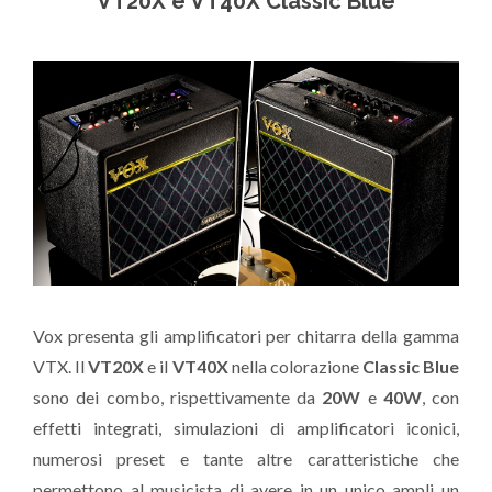
VT20X e VT40X Classic Blue
Vox presenta gli amplificatori per chitarra della gamma
VTX. Il
VT20X
e il
VT40X
nella colorazione
Classic Blue
sono dei combo, rispettivamente da
20W
e
40W
, con
effetti integrati, simulazioni di amplificatori iconici,
numerosi preset e tante altre caratteristiche che
permettono al musicista di avere in un unico ampli un