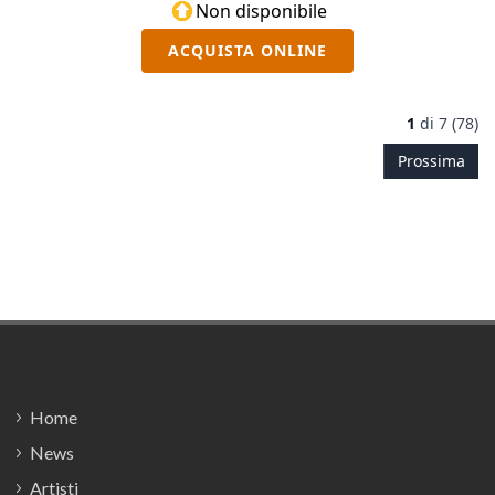
Non disponibile
ACQUISTA ONLINE
1
di
7 (78)
Prossima
Footer
Home
News
Artisti