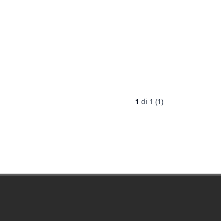
1
di
1 (1)