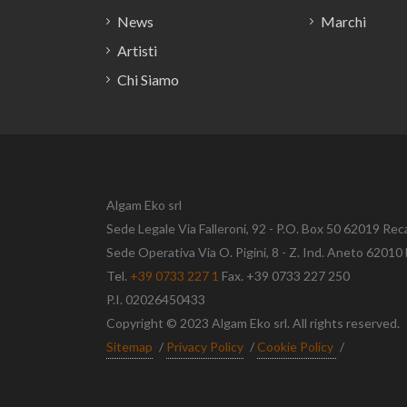
regis
News
Marchi
class
Shur
Artisti
micr
PGA5
Chi Siamo
(cli
dinam
qui p
PGA18
per f
info)
Algam Eko srl
WA37
XLR/
Sede Legale Via Falleroni, 92 - P.O. Box 50 62019 Rec
semir
Sede Operativa Via O. Pigini, 8 - Z. Ind. Aneto 620
Tel.
+39 0733 227 1
Fax. +39 0733 227 250
P.I. 02026450433
Copyright © 2023 Algam Eko srl. All rights reserved.
Sitemap
/
Privacy Policy
/
Cookie Policy
/