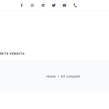
Facebook
Instagram
Linkedin
Twitter
Youtube
+39 0733 2271
RETE VENDITA
Home
/
Kit completi