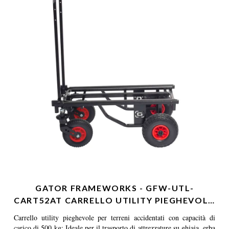
GATOR FRAMEWORKS - GFW-UTL-
CART52AT CARRELLO UTILITY PIEGHEVOL…
Carrello utility pieghevole per terreni accidentati con capacità di
carico di 500 kg: Ideale per il trasporto di attrezzature su ghiaia, erba