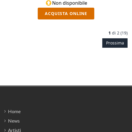
Non disponibile
ACQUISTA ONLINE
1
di
2 (19)
Prossima
Footer
Home
News
Artisti