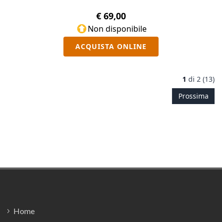
€ 69,00
Non disponibile
ACQUISTA ONLINE
1
di
2 (13)
Prossima
Footer
Home