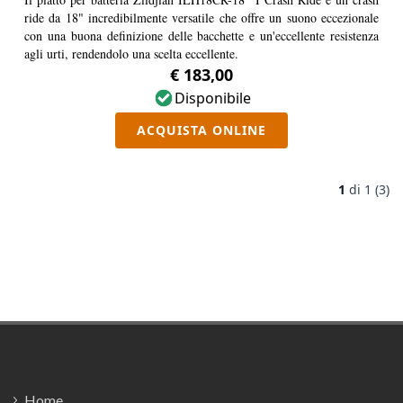
ride da 18" incredibilmente versatile che offre un suono eccezionale
con una buona definizione delle bacchette e un'eccellente resistenza
agli urti, rendendolo una scelta eccellente.
€ 183,00
Disponibile
ACQUISTA ONLINE
1
di
1 (3)
Footer
Home