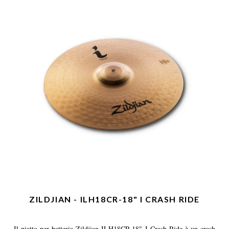
ZILDJIAN - ILH18CR-18" I CRASH RIDE
Il piatto per batteria Zildjian ILH18CR-18" I Crash Ride è un crash