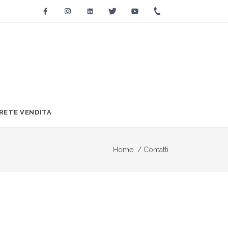
Facebook
Instagram
Linkedin
Twitter
Youtube
+39 0733 2271
RETE VENDITA
Home
/
Contatti