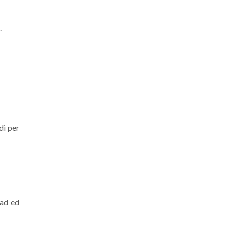
.
di per
oad ed