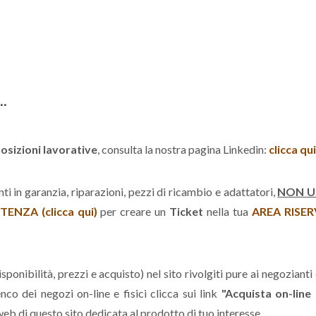
..
osizioni lavorative
, consulta la nostra pagina Linkedin:
clicca qui
enti in garanzia, riparazioni, pezzi di ricambio e adattatori,
NON U
TENZA (clicca qui)
per creare un
Ticket
nella tua
AREA RISE
sponibilità, prezzi e acquisto) nel sito rivolgiti pure ai negozianti 
nco dei negozi on-line e fisici clicca sui link
"Acquista on-line
eb di questo sito dedicata al prodotto di tuo interesse.