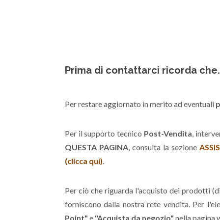
Prima di contattarci ricorda che.
Per restare aggiornato in merito ad eventuali
p
Per il supporto tecnico
Post-Vendita
, interv
QUESTA PAGINA
, consulta la sezione
ASSIS
(clicca qui)
.
Per ciò che riguarda l'acquisto dei prodotti (di
forniscono dalla nostra rete vendita. Per l'ele
Point"
e
"Acquista da negozio"
nella pagina w