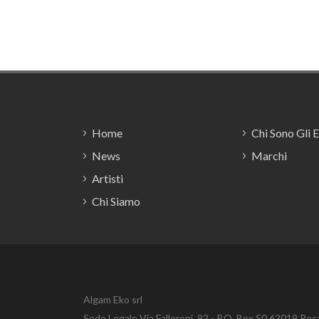
Footer
Home
Chi Sono Gli 
News
Marchi
Artisti
Chi Siamo
Algam Eko srl
Sede Legale Via Falleroni, 92 - P.O. Box 50 62019 Rec