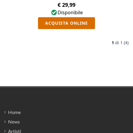
€ 29,99
Disponibile
ACQUISTA ONLINE
1
di
1 (4)
Footer
Home
News
Artisti