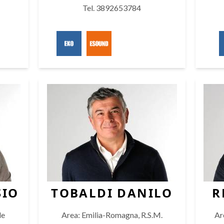
Tel. 3892653784
SIO
TOBALDI DANILO
R
le
Area: Emilia-Romagna, R.S.M.
Ar