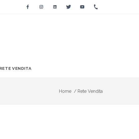
Facebook
Instagram
Linkedin
Twitter
Youtube
+39 0733 2271
RETE VENDITA
Home
/
Rete Vendita