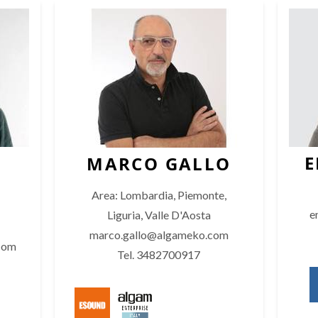
L
E
MARCO GALLO
Area: Lombardia, Piemonte,
e
Liguria, Valle D'Aosta
marco.gallo@algameko.com
com
Tel. 3482700917