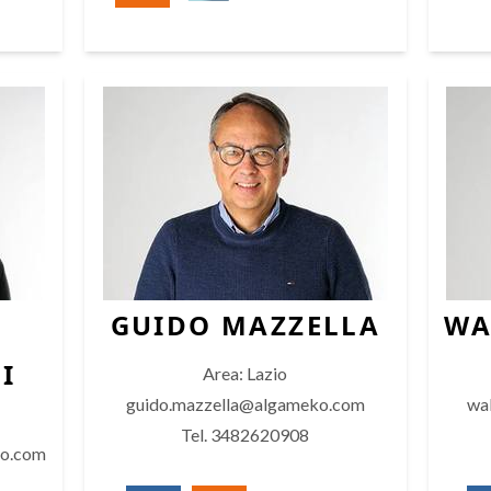
GUIDO MAZZELLA
WA
I
Area: Lazio
guido.mazzella@algameko.com
wa
Tel. 3482620908
ko.com