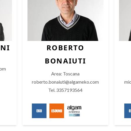
NI
ROBERTO
BONAIUTI
com
Area: Toscana
roberto.bonaiuti@algameko.com
mi
Tel. 3357193564