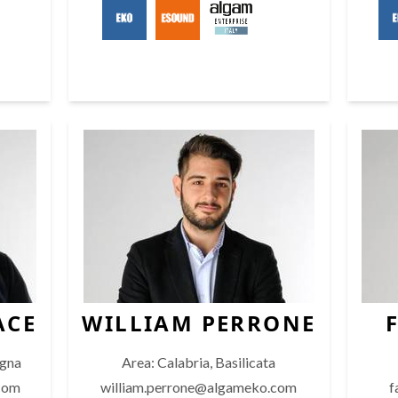
ACE
WILLIAM PERRONE
agna
Area: Calabria, Basilicata
com
william.perrone@algameko.com
f