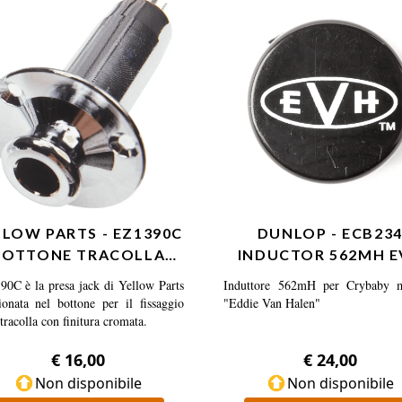
nti kit: - Inclusi: Treble and Bass
profondità cm 1,5 - Garanzia: tre
separati
Inclusi Controlli a manopola unica
e Bass; pot separato Mid. Mini-
switch per selezione frequenza Mi
LLOW PARTS - EZ1390C
DUNLOP - ECB23
BOTTONE TRACOLLA
INDUCTOR 562MH E
RESA JACK CROMATO
0C è la presa jack di Yellow Parts
Induttore 562mH per Crybaby m
ionata nel bottone per il fissaggio
"Eddie Van Halen"
 tracolla con finitura cromata.
€ 16,00
€ 24,00
Non disponibile
Non disponibile