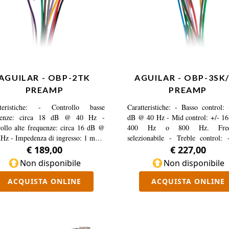
AGUILAR - OBP-2TK
AGUILAR - OBP-3SK
PREAMP
PREAMP
tteristiche: - Controllo basse
Caratteristiche: - Basso control:
uenze: circa 18 dB @ 40 Hz -
dB @ 40 Hz - Mid control: +/- 1
ollo alte frequenze: circa 16 dB @
400 Hz o 800 Hz. Freq
Hz - Impedenza di ingresso: 1 mega
selezionabile - Treble control:
 Impedenza di uscita: 100 ohm 9 o
dB@6.5 KHz - Impedenza di ingre
€ 189,00
€ 227,00
olt. Ulteriori 6dB con 18 volt -
mega ohm - Impedenza di uscit
Non disponibile
Non disponibile
rsione: 0,019 in ohm 10k - Rumore:
ohm (9 o 18 volt). Ulteriori 6dB
Bm - Durata della batteria: 324 ore
volt - Distorsione: 0,019 in oh
ACQUISTA ONLINE
ACQUISTA ONLINE
unghezza cavi: cm 16,51 -
Rumore: -95 dBm - Durata della ba
nsioni: larghezza cm 2,49,
324 ore - Lunghezza cavi: cm 1
ezza cm 2,49, profondità cm 1,5 -
Basso rumore di fase - Dimen
nzia: 3 anni - Disponibile nei
larghezza cm 2,49, lunghezza cm