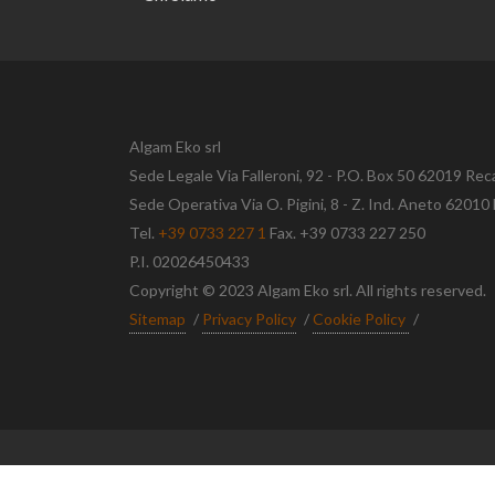
Algam Eko srl
Sede Legale Via Falleroni, 92 - P.O. Box 50 62019 Rec
Sede Operativa Via O. Pigini, 8 - Z. Ind. Aneto 620
Tel.
+39 0733 227 1
Fax. +39 0733 227 250
P.I. 02026450433
Copyright © 2023 Algam Eko srl. All rights reserved.
Sitemap
/
Privacy Policy
/
Cookie Policy
/