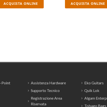
ACQUISTA ONLINE
ACQUISTA ONLINE
E-Point
Assistenza Hardware
Eko Guitars
Supporto Tecnico
Quik Lok
Registrazione Area
Algam Enterpr
Riservata
Tobago Bags