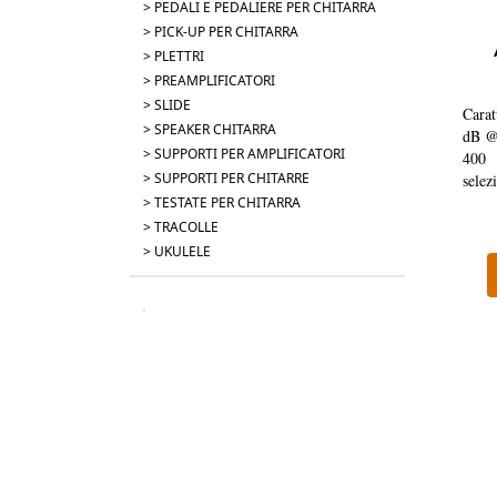
> PEDALI E PEDALIERE PER CHITARRA
> PICK-UP PER CHITARRA
> PLETTRI
> PREAMPLIFICATORI
> SLIDE
Carat
> SPEAKER CHITARRA
dB @
> SUPPORTI PER AMPLIFICATORI
400
> SUPPORTI PER CHITARRE
selez
dB@6
> TESTATE PER CHITARRA
mega
> TRACOLLE
ohm (
> UKULELE
volt 
Rumor
324 
Bass
larg
profo
Inclu
Bass.
frequ