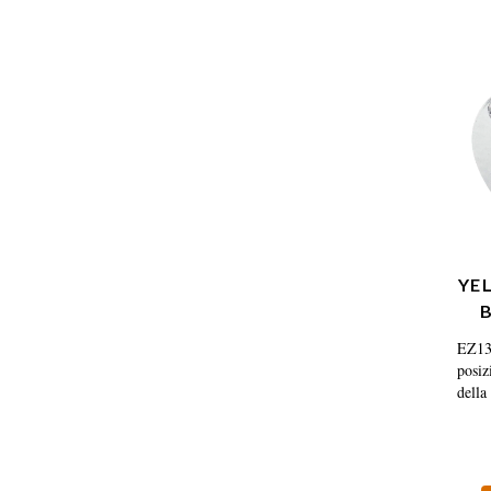
segue
pots 
YE
P
EZ139
posiz
della