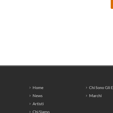
Footer
Home
Chi Sono Gli 
News
Marchi
Artisti
Chi Siamo