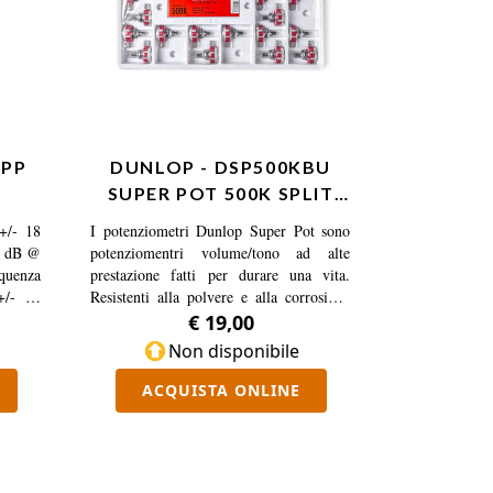
/PP
DUNLOP - DSP500KBU
SUPER POT 500K SPLIT
SHAFT, TRAY …
 +/- 18
I potenziometri Dunlop Super Pot sono
6 dB @
potenziomentri volume/tono ad alte
uenza
prestazione fatti per durare una vita.
 +/- 16
Resistenti alla polvere e alla corrosione
sso: 1
forniscono un suono senza rumori di
€ 19,00
a: 100
fondo. Sono stati testati fino a 7 milioni
Non disponibile
 con 18
di giri, dopo di chè abbiamo smesso di
m 10k -
contare. Metti un set di potenziometri nel
ACQUISTA ONLINE
tteria:
tuo strumento e forse sarà l'ultimo set che
6,51 -
tu abbia mai comprato. La prestazione è
sioni:
tutto.
 2,49,