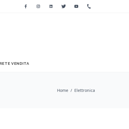
Facebook
Instagram
Linkedin
Twitter
Youtube
+39 0733 2271
RETE VENDITA
Home
/
Elettronica