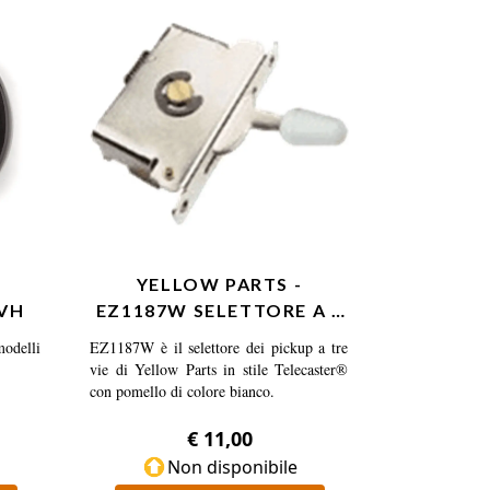
 anni -
 Treble
toggle
drange
4
YELLOW PARTS -
VH
EZ1187W SELETTORE A 3
VIE TELECASTER®
odelli
EZ1187W è il selettore dei pickup a tre
STYLE…
vie di Yellow Parts in stile Telecaster®
con pomello di colore bianco.
€ 11,00
Non disponibile