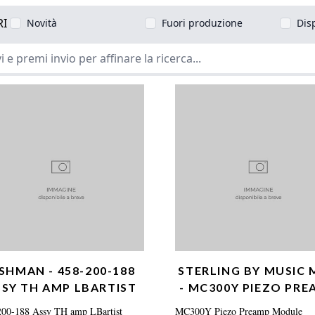
RI
Novità
Fuori produzione
Dis
ISHMAN - 458-200-188
STERLING BY MUSIC
SSY TH AMP LBARTIST
- MC300Y PIEZO PRE
MODULE
200-188 Assy TH amp LBartist
MC300Y Piezo Preamp Module