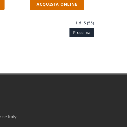
ACQUISTA ONLINE
1
di
5 (55)
Prossima
ise Italy