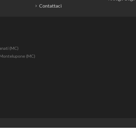
Contattaci
anati (MC)
10 Montelupone (MC)