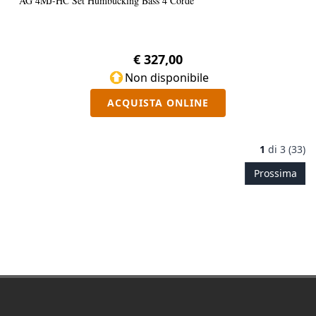
AG 4MJ-HC Set Humbucking Bass 4 Corde
€ 327,00
Non disponibile
ACQUISTA ONLINE
1
di
3 (33)
Prossima
Footer