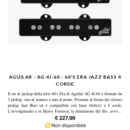
AGUILAR - AG 4J-60 - 60'S ERA JAZZ BASS 4
CORDE
Il set di pickup della serie 60's Era di Aguilar AG 4J-60 è formato da
2 pickup, uno al manico e uno al ponte. Presenta la forma dei classici
pickup Jazz Bass ed è compatibile con bassi elettrici a 4 corde.
L'avvolgimento è in Heavy Formvar, la dimensione del filo, avvolto
su magneti in Alnico V, è di 42 Gauge. Il cavo conduttore singolo è
€ 227,00
ricoperto in tela. Progettati per essere chiari e limpidi ma allo stesso
Non disponibile
tempo caldi e ricchi di personalità i pickup AG 4J-60 riprodurranno