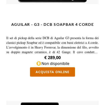
AGUILAR - G3 - DCB SOAPBAR 4 CORDE
Il set di pickup della serie DCB di Aguilar G3 presenta la forma dei
classici pickup Soapbar ed è compatibile con bassi elettrici a 4 corde.
L'avvolgimento è in Heavy Formvar, la dimensione del filo, avvolto
su doppio magnete ceramico, è di 42 Gauge. Il cavo conduttore
singolo è rivestito in Teflon. Il set di Pickup DCB G3 grazie ai
€ 289,00
magneti ceramici fornisce un attacco dinamico e reattico con
Non disponibile
armonici ricchi e sustain delle note senza precedenti. Il campo
magnetico uniforme di un magnete a barra consente ad ogni nota di
ACQUISTA ONLINE
avere una risposta dinamica accurata. Abbinati all'OBP preamp di
Aguilar i pickup della serie DCB ti daranno tutta la potenza e la
visibilità timbrica che hai sempre desiderato. Specifiche:
Avvolgimento: Heavy Formvar, 42 gaugeMagneti: Doppio magnete
ceramicoCavo: Conduttore singolo, rivestito in TeflonDimensioni:
38mm X 89mmBasso Elettrico: 4 CordeConfigurazione: Soapbar