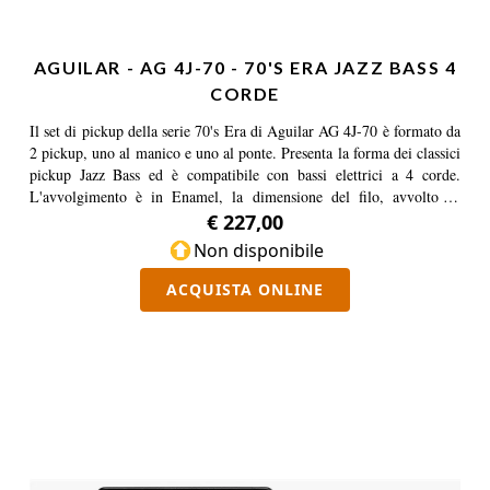
AGUILAR - AG 4J-70 - 70'S ERA JAZZ BASS 4
CORDE
Il set di pickup della serie 70's Era di Aguilar AG 4J-70 è formato da
2 pickup, uno al manico e uno al ponte. Presenta la forma dei classici
pickup Jazz Bass ed è compatibile con bassi elettrici a 4 corde.
L'avvolgimento è in Enamel, la dimensione del filo, avvolto su
magneti in Alnico V, è di 42 Gauge. Il cavo conduttore singolo è
€ 227,00
ricoperto in tela. Nati per conferire al tuo strumento il tipico sound
Non disponibile
che caratterizza i Jazz Bass degli anni settanta, AG 4J-70 è il pickup
ideale per il musicista in cerca di un timbro Funk, R&B, Slap e Rock
ACQUISTA ONLINE
grazie alle basse decise e agli alti cristallini. Considerato il fatto che
durante il corso degli anni '70 gli avvolgimenti e i materiali hanno
subito diverse variazioni, Aguilar dopo un attento studio dei vari
modelli di riferimento è riuscita a concentrare il tipico bass sound
seventies nei suoi pickup AG 4J-70 della serie 70's Era che abbinati
ai sistemi di preamplificazione OBP saranno il set che ti permetterà
di raggiungere il timbro che hai sempre desiderato. Specifiche:
Avvolgimento: Enamel, 42 gaugeMagneti: Alnico VCavo:
Conduttore singolo, rivestito in telaBasso Elettrico: 4