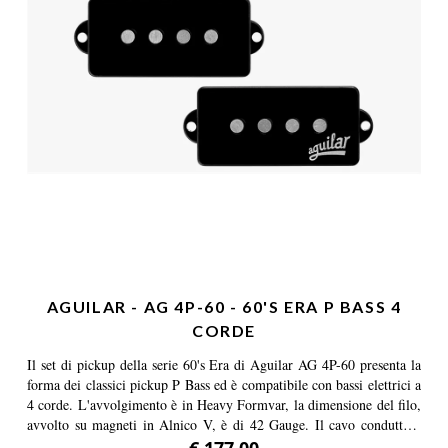
CordeConfigurazione: Jazz Bass
AGUILAR - AG 4P-60 - 60'S ERA P BASS 4
CORDE
Il set di pickup della serie 60's Era di Aguilar AG 4P-60 presenta la
forma dei classici pickup P Bass ed è compatibile con bassi elettrici a
4 corde. L'avvolgimento è in Heavy Formvar, la dimensione del filo,
avvolto su magneti in Alnico V, è di 42 Gauge. Il cavo conduttore
singolo è ricoperto in tela. Nati dopo un attento studio sui pickup P