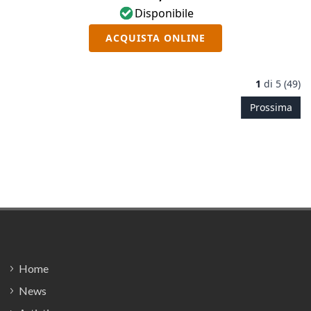
Disponibile
ACQUISTA ONLINE
1
di
5 (49)
Prossima
Footer
Home
News