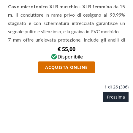
Cavo microfonico XLR maschio - XLR femmina
da
15
m
. Il conduttore in rame privo di ossigeno al 99.99%
stagnato e con schermatura intrecciata garantisce un
segnale pulito e silenzioso, e la guaina in PVC morbido da
7 mm offre un'elevata protezione. Include gli anelli di
identificazione
TORIColor ID
e una borsa per il trasporto.
€ 55,00
Disponibile
ACQUISTA ONLINE
1
di
26 (306)
Prossima