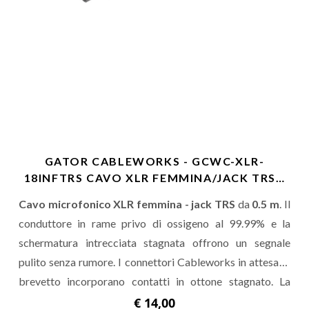
GATOR CABLEWORKS - GCWC-XLR-
18INFTRS CAVO XLR FEMMINA/JACK TRS…
Cavo microfonico XLR femmina - jack TRS
da
0.5 m
. Il
conduttore in rame privo di ossigeno al 99.99% e la
schermatura intrecciata stagnata offrono un segnale
pulito senza rumore. I connettori Cableworks in attesa di
brevetto incorporano contatti in ottone stagnato. La
confezione include la borsa per il trasporto e le fascette in
€ 14,00