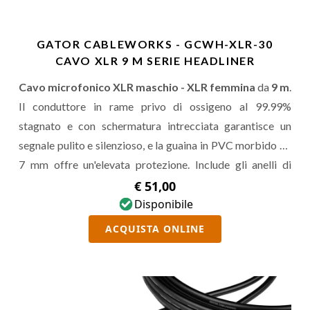
GATOR CABLEWORKS - GCWH-XLR-30
CAVO XLR 9 M SERIE HEADLINER
Cavo microfonico XLR maschio - XLR femmina
da
9 m
.
Il conduttore in rame privo di ossigeno al 99.99%
stagnato e con schermatura intrecciata garantisce un
segnale pulito e silenzioso, e la guaina in PVC morbido da
7 mm offre un'elevata protezione. Include gli anelli di
identificazione
TORIColor ID
e una borsa per il trasporto.
€ 51,00
Disponibile
ACQUISTA ONLINE