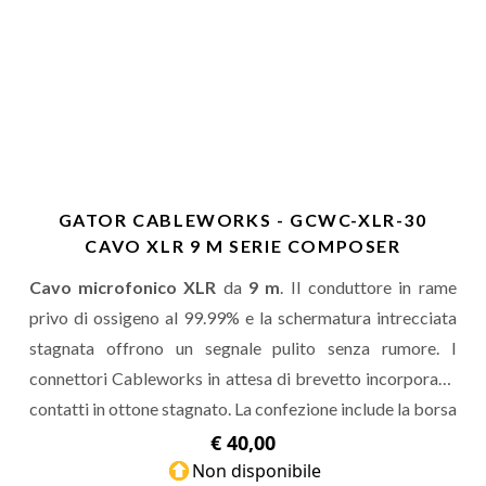
GATOR CABLEWORKS - GCWC-XLR-30
CAVO XLR 9 M SERIE COMPOSER
Cavo microfonico XLR
da
9 m
. Il conduttore in rame
privo di ossigeno al 99.99% e la schermatura intrecciata
stagnata offrono un segnale pulito senza rumore. I
connettori Cableworks in attesa di brevetto incorporano
contatti in ottone stagnato. La confezione include la borsa
per il trasporto e le fascette in velcro.
€ 40,00
Non disponibile