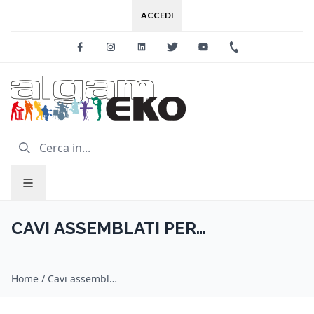
ACCEDI
Facebook
Instagram
Linkedin
Twitter
Youtube
+39 0733 227
CAVI ASSEMBLATI PER
MICROFONO
Home
/
Cavi assemblati per microfono