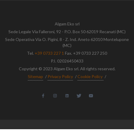
Algam Eko srl
Sede Legale Via Falleroni, 92 - P.O. Box 50 62019 Recanati (MC)
Sede Operativa Via O. Pigini, 8 - Z. Ind. Aneto 62010 Montelupone
(MC)
Tel.
+39 0733 227 1
Fax. +39 0733 227 250
P.I. 02026450433
Copyright © 2023 Algam Eko srl. All rights reserved.
Sitemap
/
Privacy Policy
/
Cookie Policy
/