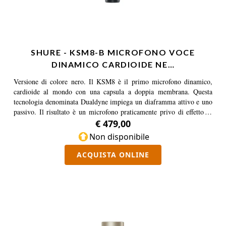
SHURE - KSM8-B MICROFONO VOCE
DINAMICO CARDIOIDE NE…
Versione di colore nero. Il KSM8 è il primo microfono dinamico,
cardioide al mondo con una capsula a doppia membrana. Questa
tecnologia denominata Dualdyne impiega un diaframma attivo e uno
passivo. Il risultato è un microfono praticamente privo di effetto di
prossimità, che offre un'estrema omogeneità nella ripresa per
€ 479,00
garantire un'ottima risposta. È dotato di un magnete al neodimio che
Non disponibile
consente un elevato livello di uscita, di un sistema per la
stabilizzazione delle oscillazioni del diaframma (DSS) e di una
ACQUISTA ONLINE
griglia in acciaio temprato arricchita di carbonio per una maggiore
longevità. Viene fornito con un morsetto per il fissaggio su asta e di
una custodia per il trasporto.