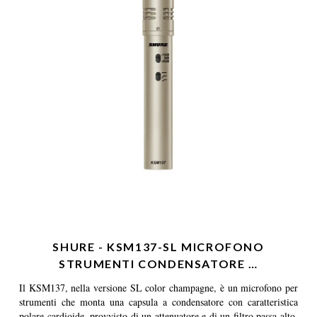
SHURE - KSM137-SL MICROFONO
STRUMENTI CONDENSATORE …
Il KSM137, nella versione SL color champagne, è un microfono per
strumenti che monta una capsula a condensatore con caratteristica
polare cardioide, provvisto di un attenuatore e di un filtro passa-alto.