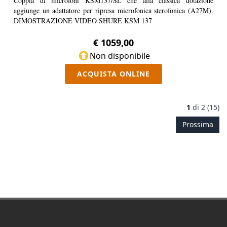
Coppia di microfoni KSM137/SL che alla classica dotazione
aggiunge un adattatore per ripresa microfonica sterofonica (A27M).
DIMOSTRAZIONE VIDEO SHURE KSM 137
€ 1059,00
Non disponibile
ACQUISTA ONLINE
1
di
2 (15)
Prossima
Footer