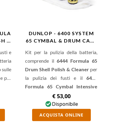
MULA
DUNLOP - 6400 SYSTEM
SH &
65 CYMBAL & DRUM CARE
KIT
usti e
Kit per la pulizia della batteria,
teria
comprende il
6444 Formula 65
 sulle
Drum Shell Polish & Cleaner
per
 e per
la pulizia dei fusti e il
6422
Formula 65 Cymbal Intensive
Cleaner
e il
6434 Formula 65
€ 53,00
Cymbal Cleaner
Disponibile
per la pulizia dei
piatti.
ACQUISTA ONLINE