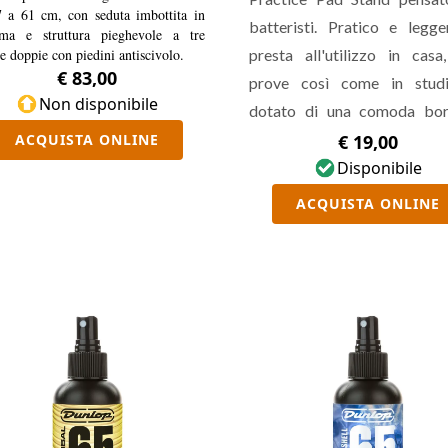
REGO…
 a 61 cm, con seduta imbottita in
batteristi. Pratico e legge
uma e struttura pieghevole a tre
 doppie con piedini antiscivolo.
presta all'utilizzo in casa
€ 83,00
prove così come in studi
Non disponibile
dotato di una comoda bor
trasporto adatta a contenere 
ACQUISTA ONLINE
€ 19,00
supporto che il Pad.
Disponibile
ACQUISTA ONLINE