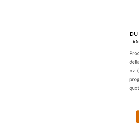
DU
6
Prod
dell
oz 
prog
quot
piatt