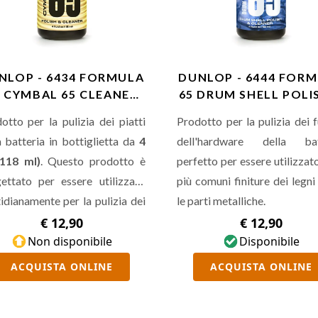
NLOP - 6434 FORMULA
DUNLOP - 6444 FOR
5 CYMBAL 65 CLEANER
65 DRUM SHELL POLI
118 ML
CLEANER…
otto per la pulizia dei piatti
Prodotto per la pulizia dei f
a batteria in bottiglietta da
4
dell'hardware della bat
(118 ml)
. Questo prodotto è
perfetto per essere utilizzato
ettato per essere utilizzato
più comuni finiture dei legni
idianamente per la pulizia dei
le parti metalliche.
i per renderli puliti e risonanti.
€ 12,90
€ 12,90
Non disponibile
Disponibile
ACQUISTA ONLINE
ACQUISTA ONLINE