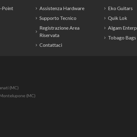
E-Point
Assistenza Hardware
Eko Guitars
Supporto Tecnico
Quik Lok
Registrazione Area
Algam Enterpr
Riservata
Tobago Bags
Contattaci
anati (MC)
10 Montelupone (MC)