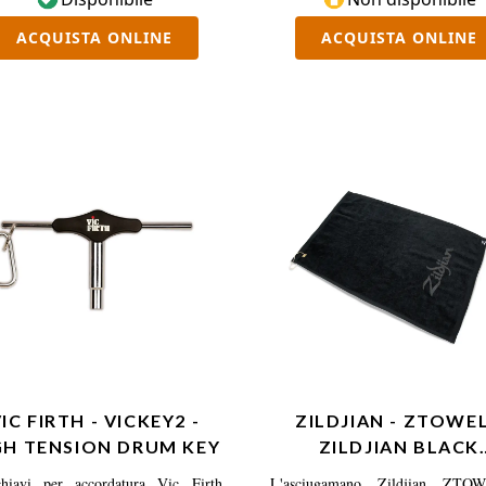
ACQUISTA ONLINE
ACQUISTA ONLINE
IC FIRTH - VICKEY2 -
ZILDJIAN - ZTOWEL
GH TENSION DRUM KEY
ZILDJIAN BLACK
DRUMMER'S TOWE
hiavi per accordatura Vic Firth
L'asciugamano Zildjian ZTO