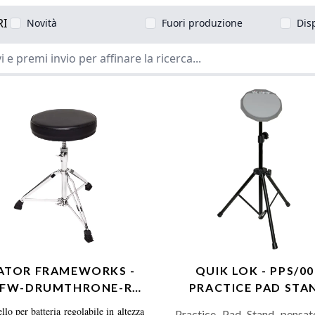
RI
Novità
Fuori produzione
Dis
ATOR FRAMEWORKS -
QUIK LOK - PPS/00
FW-DRUMTHRONE-R
PRACTICE PAD STA
ABELLO PER BATTERIA
CON BORSA
llo per batteria regolabile in altezza
Practice Pad Stand pensat