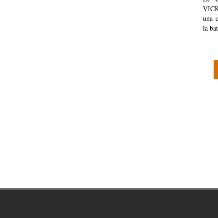
VICK
una c
la bat
Footer