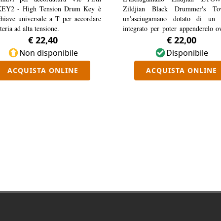
EY2 - High Tension Drum Key è
Zildjian Black Drummer's T
hiave universale a T per accordare
un'asciugamano dotato di un 
teria ad alta tensione.
integrato per poter appenderelo 
e tenerlo a portata di mano.
€ 22,40
€ 22,00
Non disponibile
Disponibile
ACQUISTA ONLINE
ACQUISTA ONLINE