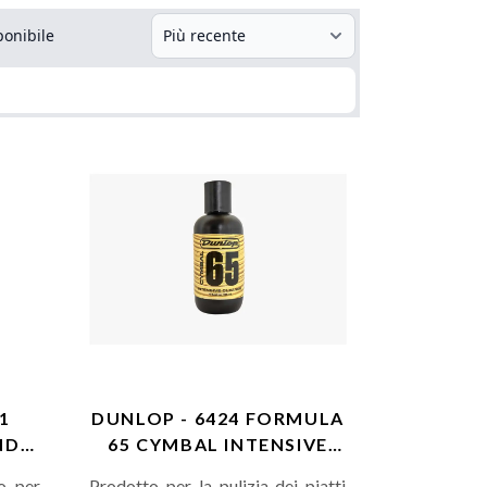
ponibile
1
DUNLOP - 6424 FORMULA
ND
65 CYMBAL INTENSIVE
CLEANER 11…
o per
Prodotto per la pulizia dei piatti