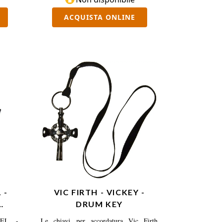
unico comodo pacchetto.
ACQUISTA ONLINE
 -
VIC FIRTH - VICKEY -
DRUM KEY
L
WEL -
Le chiavi per accordatura Vic Firth