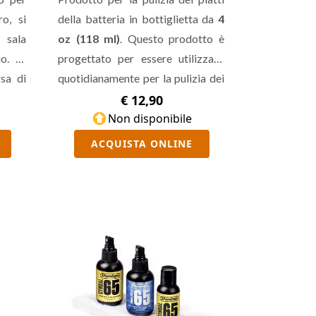
ro, si
della batteria in bottiglietta da
4
, sala
oz (118 ml)
. Questo prodotto è
o. E’
progettato per essere utilizzato
sa di
quotidianamente per la pulizia dei
sia il
piatti, ed è particolarmente adatto
€ 12,90
a piatti vecchi ossidati o corrosi.
Non disponibile
ACQUISTA ONLINE