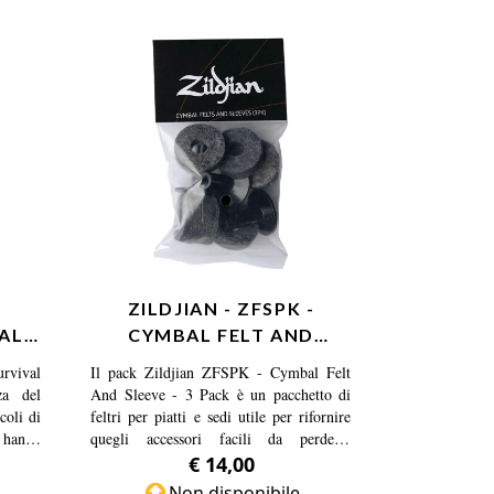
ZILDJIAN - ZFSPK -
AL
CYMBAL FELT AND
SLEEVE - 3 PACK
urvival
Il pack Zildjian ZFSPK - Cymbal Felt
za del
And Sleeve - 3 Pack è un pacchetto di
icoli di
feltri per piatti e sedi utile per rifornire
 hanno
quegli accessori facili da perdere.
Mantieni i tuoi piatti protetti avendo
€ 14,00
sempre a portata di mano tutto in un
Non disponibile