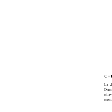
CH
La c
Dru
chia
crom
march