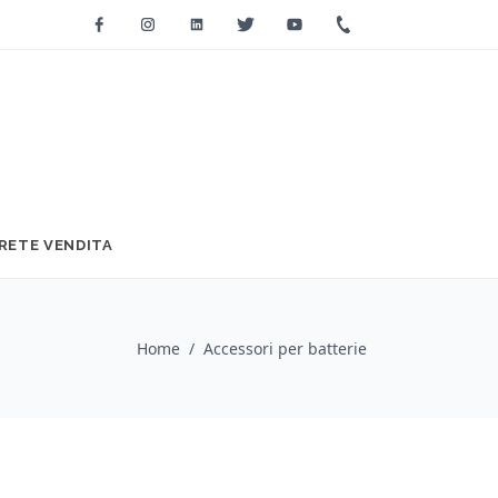
Facebook
Instagram
Linkedin
Twitter
Youtube
+39 0733 2271
RETE VENDITA
Home
/
Accessori per batterie