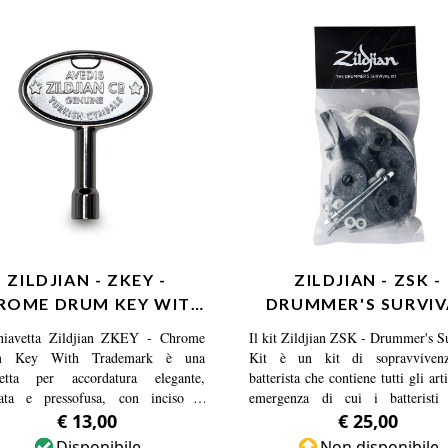
ZILDJIAN - ZKEY -
ZILDJIAN - ZSK -
ROME DRUM KEY WITH
DRUMMER'S SURVIV
TRADEMARK
KIT
hiavetta Zildjian ZKEY - Chrome
Il kit Zildjian ZSK - Drummer's S
m Key With Trademark è una
Kit è un kit di sopravviven
vetta per accordatura elegante,
batterista che contiene tutti gli art
ata e pressofusa, con inciso il
emergenza di cui i batteristi
io Avedis Zildjian Company.
bisogno durante il concerto.
€ 13,00
€ 25,00
Disponibile
Non disponibile