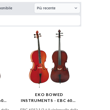
ponibile
EKO BOWED
6012
INSTRUMENTS - EBC 6012
1/2
 della
EBC 6012 1/2 è il violoncello della