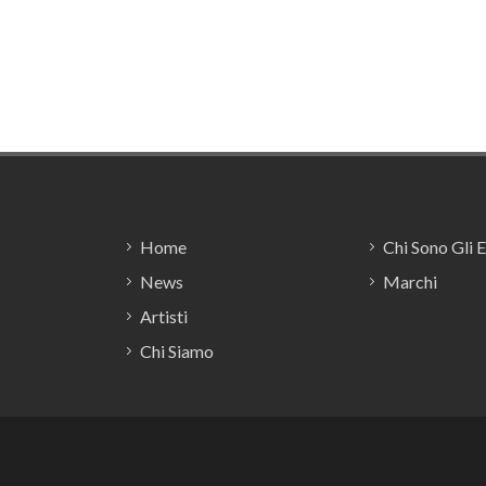
per
cont
imbo
in cr
Footer
Home
Chi Sono Gli 
News
Marchi
Artisti
Chi Siamo