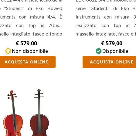
ie "Student" di Eko Bowed
serie "Student" di Eko 
truments con misura 4/4. È
Instruments con misura 3
lizzato con top in Abete
realizzato con top in 
ello intagliato, fasce e fondo
massello intagliato, fasce e
Acero massello intagliato,
in Acero massello intagl
€ 579,00
€ 579,00
co e paletta in Acero massello
Non disponibile
manico e paletta in Acero ma
Disponibile
gliato e tastiera in Hardwood.
intagliato e tastiera in Har
ACQUISTA ONLINE
ACQUISTA ONLINE
ale per lo studente che
Ideale per lo student
essita di uno strumento
necessita di uno stru
formante ad un costo
performante ad un c
enuto, viene fornito con cover
contenuto, viene fornito con
ttita in spugna 1 cm, archetto
imbottita in spugna 1 cm, ar
ine di cavallo e colofonia.
in crine di cavallo e colofonia