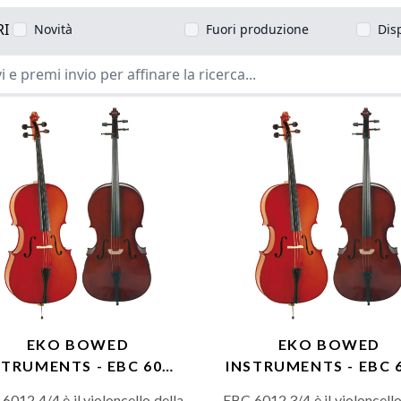
RI
Novità
Fuori produzione
Dis
EKO BOWED
EKO BOWED
STRUMENTS - EBC 6012
INSTRUMENTS - EBC 
4/4
3/4
6012 4/4 è il violoncello della
EBC 6012 3/4 è il violoncello