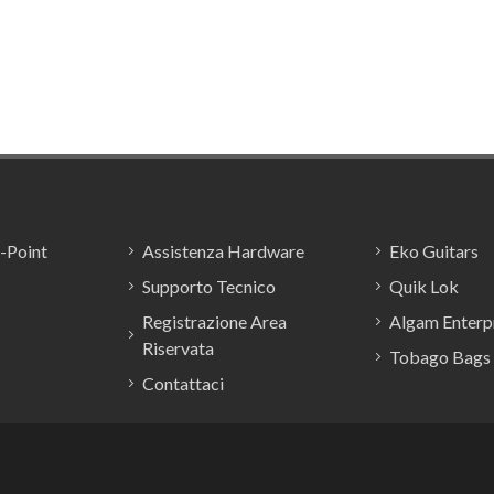
formante ad un costo
enuto, viene fornito con cover
ttita in spugna 1 cm, archetto
ine di cavallo e colofonia.
E-Point
Assistenza Hardware
Eko Guitars
Supporto Tecnico
Quik Lok
Registrazione Area
Algam Enterpr
Riservata
Tobago Bags
Contattaci