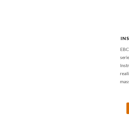
IN
EBC 
ser
Ins
rea
mass
in 
mani
inta
Ide
nec