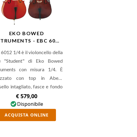
EKO BOWED
STRUMENTS - EBC 6012
1/4
6012 1/4 è il violoncello della
ie "Student" di Eko Bowed
truments con misura 1/4. È
lizzato con top in Abete
ello intagliato, fasce e fondo
Acero massello intagliato,
€ 579,00
co e paletta in Acero massello
Disponibile
gliato e tastiera in Hardwood.
ACQUISTA ONLINE
ale per lo studente che
essita di uno strumento