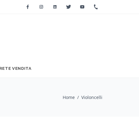
Facebook
Instagram
Linkedin
Twitter
Youtube
+39 0733 2271
RETE VENDITA
Home
/
Violoncelli