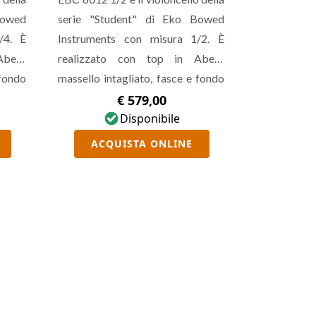
Bowed
serie "Student" di Eko Bowed
/4. È
Instruments con misura 1/2. È
Abete
realizzato con top in Abete
 fondo
massello intagliato, fasce e fondo
iato,
in Acero massello intagliato,
€ 579,00
ssello
manico e paletta in Acero massello
Disponibile
dwood.
intagliato e tastiera in Hardwood.
ACQUISTA ONLINE
e che
Ideale per lo studente che
mento
necessita di uno strumento
osto
performante ad un costo
 cover
contenuto, viene fornito con cover
chetto
imbottita in spugna 1 cm, archetto
.
in crine di cavallo e colofonia.