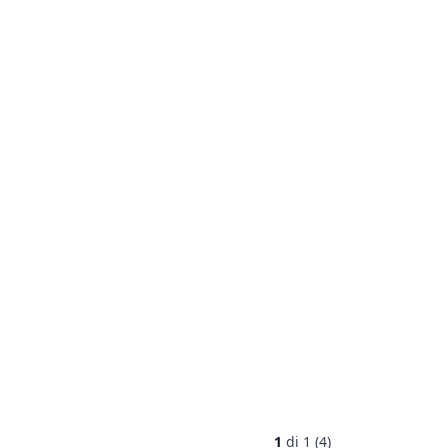
1
di
1 (4)