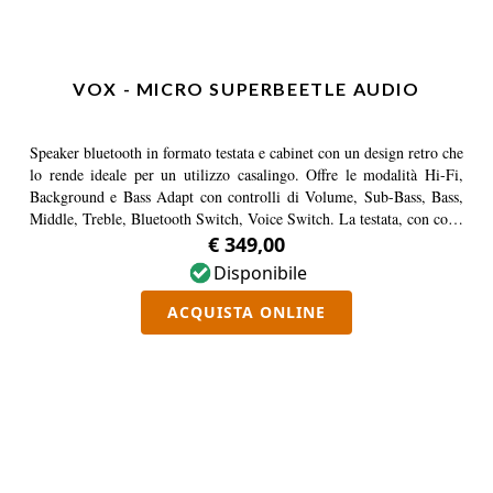
VOX - MICRO SUPERBEETLE AUDIO
Speaker bluetooth in formato testata e cabinet con un design retro che
lo rende ideale per un utilizzo casalingo. Offre le modalità Hi-Fi,
Background e Bass Adapt con controlli di Volume, Sub-Bass, Bass,
Middle, Treble, Bluetooth Switch, Voice Switch. La testata, con cono
da 1,5", può essere sganciata dal cabinet e funzionare come diffusore
€ 349,00
full range da 5W alimentato a batteria, mentre il cabinet ha un cono
Disponibile
da 4".
ACQUISTA ONLINE