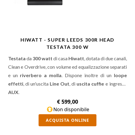
HIWATT - SUPER LEEDS 300R HEAD
TESTATA 300 W
Testata
da
300 watt
di casa
Hiwatt
, dotata di due canali,
Clean e Overdrive, con volume ed equalizzazione separati
e un
riverbero a molla
. Dispone inoltre di un
loope
effetti
, di un'uscita
Line Out
, di
uscita cuffie
e ingresso
AUX
.
€ 599,00
Non disponibile
ACQUISTA ONLINE