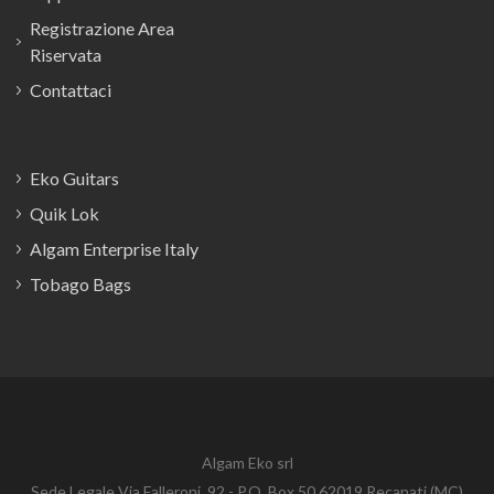
Registrazione Area
Riservata
Contattaci
Eko Guitars
Quik Lok
Algam Enterprise Italy
Tobago Bags
Algam Eko srl
Sede Legale Via Falleroni, 92 - P.O. Box 50 62019 Recanati (MC)