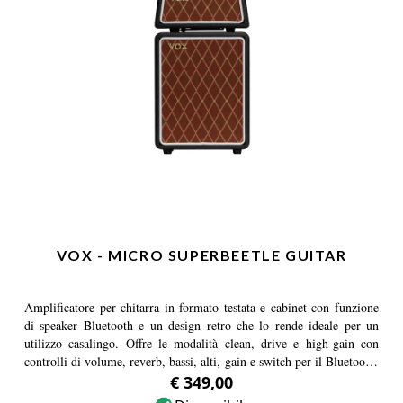
VOX - MICRO SUPERBEETLE GUITAR
Amplificatore per chitarra in formato testata e cabinet con funzione
di speaker Bluetooth e un design retro che lo rende ideale per un
utilizzo casalingo. Offre le modalità clean, drive e high-gain con
controlli di volume, reverb, bassi, alti, gain e switch per il Bluetooth.
La testata, con cono da 1,5", può essere sganciata dal cabinet e
€ 349,00
funzionare come diffusore full range da 5W alimentato a batteria,