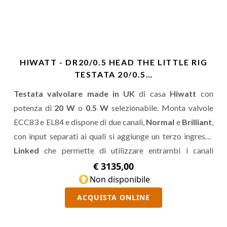
HIWATT - DR20/0.5 HEAD THE LITTLE RIG
TESTATA 20/0.5…
Testata valvolare made in UK
di casa
Hiwatt
con
potenza di
20 W
o
0.5 W
selezionabile. Monta valvole
ECC83 e EL84 e dispone di due canali,
Normal
e
Brilliant
,
con input separati ai quali si aggiunge un terzo ingresso
Linked
che permette di utilizzare entrambi i canali
ponticellati internamente. Il
Fat Switch
aumenta le basse.
€ 3135,00
Non disponibile
ACQUISTA ONLINE