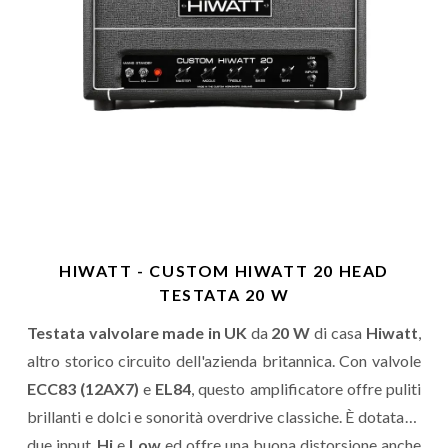
HIWATT - CUSTOM HIWATT 20 HEAD
TESTATA 20 W
Testata valvolare made in UK
da
20 W
di casa
Hiwatt
,
altro storico circuito dell'azienda britannica. Con valvole
ECC83 (12AX7)
e
EL84
, questo amplificatore offre puliti
brillanti e dolci e sonorità overdrive classiche. È dotata di
due input,
Hi
e
Low
ed offre una buona distorsione anche