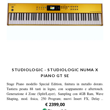
STUDIOLOGIC - STUDIOLOGIC NUMA X
PIANO GT SE
Stage Piano modello Special Edition, finitura in metallo dorato.
Tastiera pesata 88 tasti in legno, con scappamento e aftertouch.
Generazione 4 Zone (Split/Layer), Sampling con 4GB Ram, Wave
Shaping, mod. fisica, 250 Program; nuovi Insert FX, Delay e
Reverb. Funzioni Master, Mixer Digitale 4 canali Mic/Linea con
€ 2399,00
effetti, Audio via USB.