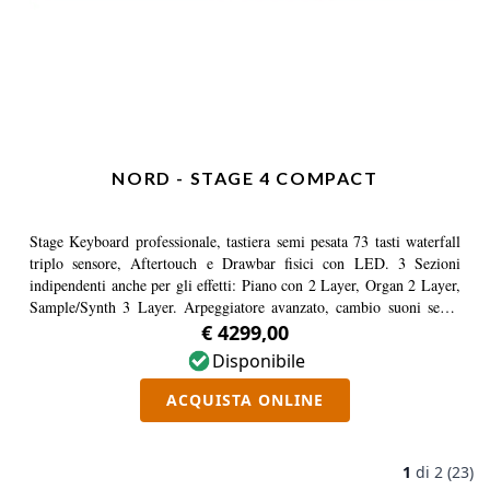
NORD - STAGE 4 COMPACT
Stage Keyboard professionale, tastiera semi pesata 73 tasti waterfall
triplo sensore, Aftertouch e Drawbar fisici con LED. 3 Sezioni
indipendenti anche per gli effetti: Piano con 2 Layer, Organ 2 Layer,
Sample/Synth 3 Layer. Arpeggiatore avanzato, cambio suoni senza
interruzione, sezione effetti rinnovata, morphing, stone wheel, pitch
€ 4299,00
stick, pedali.
Disponibile
ACQUISTA ONLINE
1
di
2 (23)