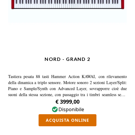
NORD - GRAND 2
Tastiera pesata 88 tasti Hammer Action KAWAI, con rilevamento
della dinamica a triplo sensore. Motore sonoro 2 sezioni Layer/Split:
Piano e Sample/Synth con Advanced Layer, sovrapporre cioè due
suoni della stessa sezione, con passaggio tra i timbri seamless senza
interruzioni. Avanzato sistema di processing DSP con 6 effetti
€ 3999,00
indipendenti per ogni Layer più Global Reverb.
Disponibile
ACQUISTA ONLINE