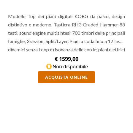
Modello Top dei piani digitali KORG da palco, design
distintivo e moderno. Tastiera RH3 Graded Hammer 88
tasti, sound engine multisintesi, 700 timbri delle principali
famiglie, 3 sezioni Split/Layer. Piani a coda fino a 12 livelli
dinamici senza Loop e risonanza delle corde; piani elettrici
Tine e Reed con tecnologia MDS, effetti di Riverbero,
€ 1599,00
Delay, sezione analogica con una vera valvola NuTube.
Non disponibile
ACQUISTA ONLINE