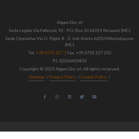
Algam Eko srl
Sede Legale Via Falleroni, 92 - P.O. Box 50 62019 Recanati (MC)
Sede Operativa Via O. Pigini, 8 - Z. Ind. Aneto 62010 Montelupone
(MC)
Tel.
+39 0733 227 1
Fax. +39 0733 227 250
P.I. 02026450433
Copyright © 2023 Algam Eko srl. All rights reserved.
Sitemap
/
Privacy Policy
/
Cookie Policy
/