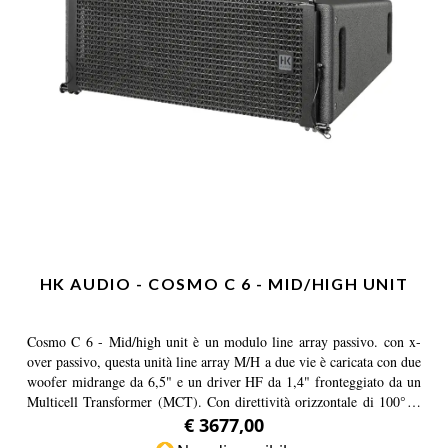
HK AUDIO - COSMO C 6 - MID/HIGH UNIT
Cosmo C 6 - Mid/high unit è un modulo line array passivo. con x-
over passivo, questa unità line array M/H a due vie è caricata con due
woofer midrange da 6,5" e un driver HF da 1,4" fronteggiato da un
Multicell Transformer (MCT). Con direttività orizzontale di 100°, è
perfetto per brevi distanze.
€ 3677,00