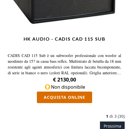
HK AUDIO - CADIS CAD 115 SUB
CADIS CAD 115 Sub è un subwoofer professionale con woofer al
neodimio da 15? in cassa bass reflex. Multistrato di betulla da 18 mm
resistente agli agenti atmosferici con finitura laccata bicomponente,
di serie in bianco o nero (colori RAL opzionali). Griglia anteriore in
acciaio verniciato a polvere con supporto in schiuma, due MultiGrip
€ 2130,00
integrati. Può essere fissato al CADIS Rigging/Stacking Frame e/o
Non disponibile
montato sul CADIS Connector Frame in combinazione con il CAD
208.
ACQUISTA ONLINE
1
di
3 (30)
Prossima