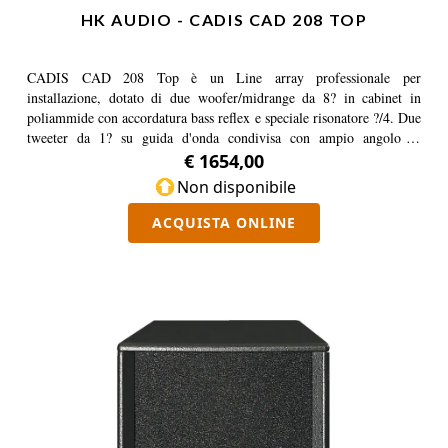
HK AUDIO - CADIS CAD 208 TOP
CADIS CAD 208 Top è un Line array professionale per
installazione, dotato di due woofer/midrange da 8? in cabinet in
poliammide con accordatura bass reflex e speciale risonatore ?/4. Due
tweeter da 1? su guida d'onda condivisa con ampio angolo di
apertura. Resistente agli agenti atmosferici nella versione standard
€ 1654,00
con Speakon NL4. Altre soluzioni di collegamento, come i
Non disponibile
pressacavi PG, sono opzionali. Da utilizzare in combinazione con il
subwoofer volante CAD 115 meccanicamente compatibile.
ACQUISTA ONLINE