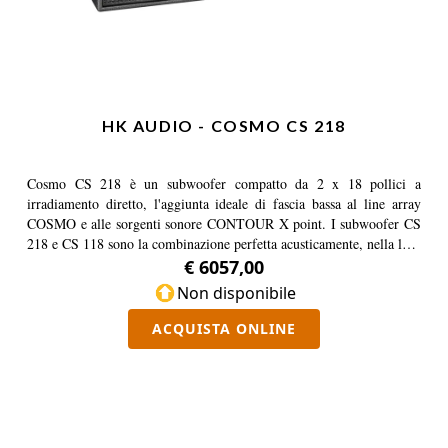
HK AUDIO - COSMO CS 218
Cosmo CS 218 è un subwoofer compatto da 2 x 18 pollici a
irradiamento diretto, l'aggiunta ideale di fascia bassa al line array
COSMO e alle sorgenti sonore CONTOUR X point. I subwoofer CS
218 e CS 118 sono la combinazione perfetta acusticamente, nella loro
fase e nelle dimensioni del cabinet e possono quindi essere facilmente
€ 6057,00
combinati per formare sub-cluster perfettamente sintonizzati. Come
Non disponibile
per il CS 118 più piccolo, le dimensioni si basano sulle dimensioni
standardizzate del pallet o del camion.
ACQUISTA ONLINE