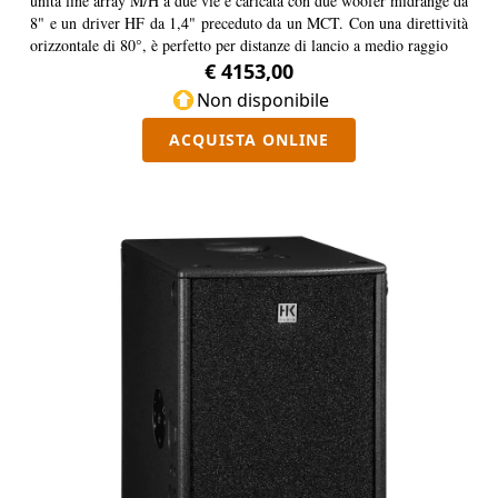
unità line array M/H a due vie è caricata con due woofer midrange da
8" e un driver HF da 1,4" preceduto da un MCT. Con una direttività
orizzontale di 80°, è perfetto per distanze di lancio a medio raggio
€ 4153,00
Non disponibile
ACQUISTA ONLINE