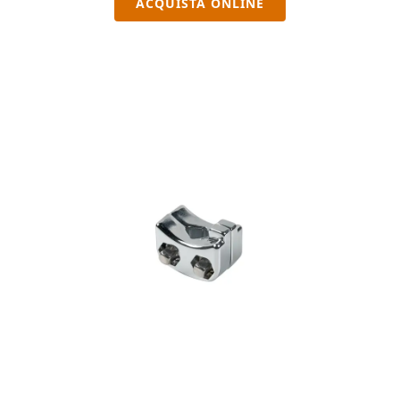
ACQUISTA ONLINE
segmenti, morsetti con la funzione di fermi che "si ricordano" del tuo
settaggio. E' infine possibile aggiustare indipendentemente
l'angolazione di una delle tre gambe, in modo da adattare la
posizione dell’asta al proprio set-up. L'hardware Serie 600 si
distingue per le migliori meccaniche realizzate da Sonor. Il braccio
dell'asta del supporto per piatto è roteabile a 360°.