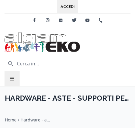
ACCEDI
Facebook
Instagram
Linkedin
Twitter
Youtube
+39 0733 227
HARDWARE - ASTE - SUPPORTI PER
BATTERIA
Home
/
Hardware - aste - supporti per batteria