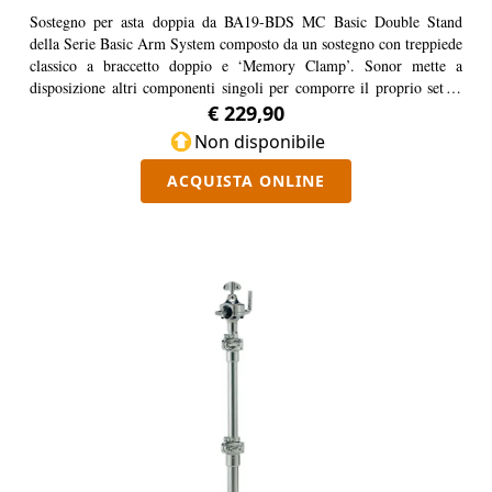
Sostegno per asta doppia da BA19-BDS MC Basic Double Stand
della Serie Basic Arm System composto da un sostegno con treppiede
classico a braccetto doppio e ‘Memory Clamp’. Sonor mette a
disposizione altri componenti singoli per comporre il proprio set di
batteria e/o percussioni: le parole d’ordine del ‘Basic Arm System’
€ 229,90
sono libertà, flessibilità e funzionalità. Il sistema ‘Basic Arm System’
Non disponibile
ci consente di creare la propria configurazione hardware individuale e
personalizzata: è suddiviso in Basic Arm 19 e Basic Arm 12, che
ACQUISTA ONLINE
riflettono la variazione dei diametri dei tubi e vengono utilizzate
ruote dentate identiche per facilitare la compatibilità tra i
componenti. I dettagli sono troppi per essere menzionati tutti:
sperimenta e progetta tu stesso il ‘Basic Arm System’.