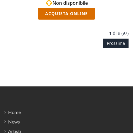
Non disponibile
ACQUISTA ONLINE
1
di
9 (97)
Prossima
Footer
Home
News
Artisti