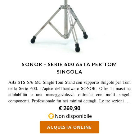
SONOR - SERIE 600 ASTA PER TOM
SINGOLA
Asta STS 676 MC Single Tom Stand con supporto Singolo per Tom
della Serie 600. L'apice dell'hardware SONOR. Offre la massima
affidabilità e una maneggevolezza ottimale con molti singoli
componenti. Professionale fin nei minimi dettagli. Le tre sezioni del
sistema di fissaggio dell’asta telescopica permettono di distribuire la
€ 269,90
forza ai tre lati come nessun altro morsetto, garantendo la massima
Non disponibile
presa con uno sforzo minimo. Tutti i supporti della Serie 600, sono
dotati di ‘Memory Clamps’ a 3 segmenti, morsetti con la funzione di
ACQUISTA ONLINE
fermi che "si ricordano" del tuo settaggio. E' infine possibile
aggiustare indipendentemente l'angolazione di una delle tre gambe, in