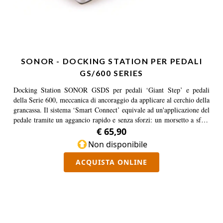
SONOR - DOCKING STATION PER PEDALI
GS/600 SERIES
Docking Station SONOR GSDS per pedali ‘Giant Step’ e pedali
della Serie 600, meccanica di ancoraggio da applicare al cerchio della
grancassa. Il sistema ‘Smart Connect’ equivale ad un'applicazione del
pedale tramite un aggancio rapido e senza sforzi: un morsetto a sfera
regolabile tramite un solido meccanismo a leva, fa aderire il pedale
€ 65,90
alla Docking Station applicata alla cassa; le guarnizioni in gomma e
Non disponibile
il morsetto ad asse cilindrico permettono alla Docking Station di
adattarsi a qualsiasi angolatura e spessore del cerchio, neutralizzando
ACQUISTA ONLINE
le possibili tensioni solitamente causate dalle diverse posizioni
dell'angolazione della grancassa.