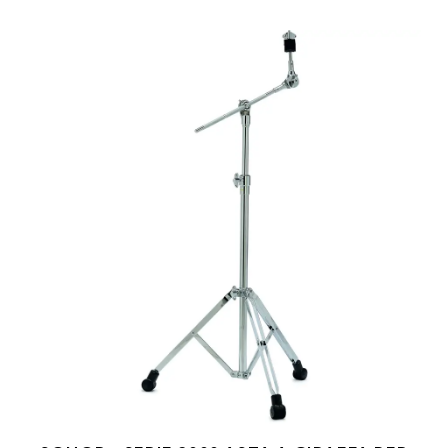
modo da adattare la posizione dell’asta al proprio set-up. L'hardware
Serie 600 si distingue per le migliori meccaniche realizzate da Sonor.
Il supporto per Tom è dotato di una morsa a sfera Ball Clamp con L
esagonale per il fissaggio del fusto.