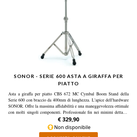
SONOR - SERIE 600 ASTA A GIRAFFA PER
PIATTO
Asta a giraffa per piatto CBS 672 MC Cymbal Boom Stand della
Serie 600 con braccio da 400mm di lunghezza. L'apice dell'hardware
SONOR. Offre la massima affidabilità e una maneggevolezza ottimale
con molti singoli componenti. Professionale fin nei minimi dettagli.
Le tre sezioni del sistema di fissaggio dell’asta telescopica
€ 329,90
permettono di distribuire la forza ai tre lati come nessun altro
Non disponibile
morsetto, garantendo la massima presa con uno sforzo minimo. Tutti
i supporti della Serie 600, sono dotati di ‘Memory Clamps’ a 3