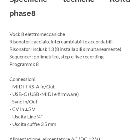
phase8
Voci: 8 elettromeccaniche
Risonatori: acciaio, intercambiabili e accordabili
Risonatori inclusi: 13 (8 installabili simultaneamente)
Sequencer: polimetrico, step e live recording
Programmi: 8
Connessioni:
- MIDI TRS-A In/Out
- USB-C (USB-MIDI e firmware)
- Sync In/Out
- CV In ±5 V
- Uscita Line ¼”
- Uscita cuffie 3,5 mm
Alimentazione: alimentatore AC (DC 12 V)