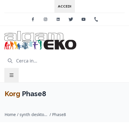
ACCEDI
Facebook
Instagram
Linkedin
Twitter
Youtube
+39 0733 227
Korg
Phase8
Home
/
synth desktop / Korg
/
Phase8