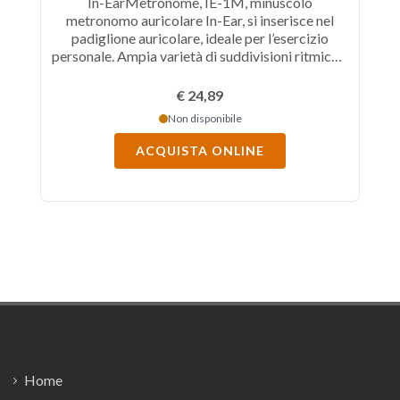
In-EarMetronome, IE-1M, minuscolo
metronomo auricolare In-Ear, si inserisce nel
padiglione auricolare, ideale per l’esercizio
o
personale. Ampia varietà di suddivisioni ritmiche,
i
Jog Switch, innovativo sistema di fissaggio,
autonomia ca 200h, Backup della memoria, Ear
€ 24,89
Pad (cuscinetto auricolare) e custodia inclusi.
Non disponibile
ACQUISTA ONLINE
Footer
Home