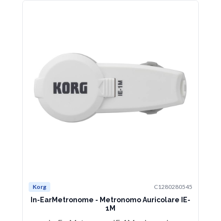
Korg
C1280280545
Ko
In-EarMetronome - Metronomo Auricolare IE-
1M