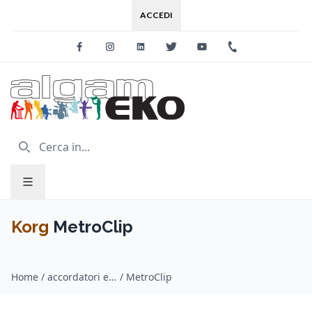
ACCEDI
Facebook
Instagram
Linkedin
Twitter
Youtube
+39 0733 227
Korg
MetroClip
Home
/
accordatori e metronomi / Korg
/
MetroClip