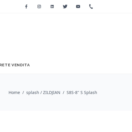
Facebook
Instagram
Linkedin
Twitter
Youtube
+39 0733 2271
RETE VENDITA
Home
/
splash / ZILDJIAN
/
S8S-8" S Splash