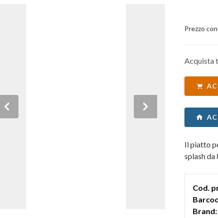
Prezzo con
Acquista t
AC
Previous
Next
AC
Il piatto 
splash da 
Cod. p
Barcod
Brand: