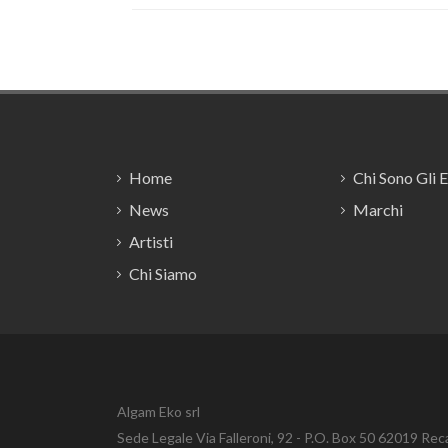
Footer
Home
Chi Sono Gli 
News
Marchi
Artisti
Chi Siamo
Algam Eko srl
Sede Legale Via Falleroni, 92 - P.O. Box 50 62019 Rec