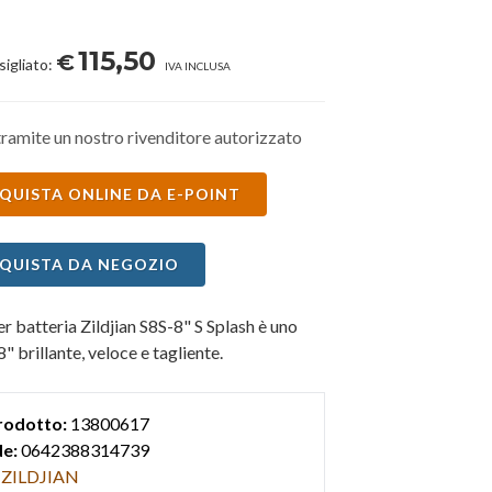
115,50
€
sigliato:
IVA INCLUSA
ramite un nostro rivenditore autorizzato
QUISTA ONLINE DA E-POINT
QUISTA DA NEGOZIO
per batteria Zildjian S8S-8" S Splash è uno
8" brillante, veloce e tagliente.
rodotto:
13800617
e:
0642388314739
ZILDJIAN