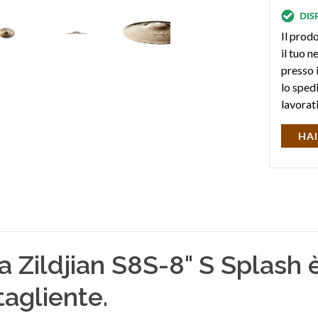
Il prodo
il tuo 
presso i
lo sped
lavorat
HAI
ria Zildjian S8S-8" S Splash
tagliente.