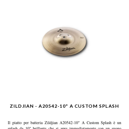
ZILDJIAN - A20542-10" A CUSTOM SPLASH
Il piatto per batteria Zildjian A20542-10" A Custom Splash è un
splash da 10" brillante che si apre immediatamente con un suono