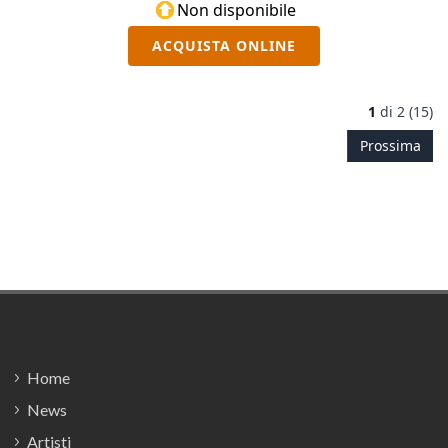
Non disponibile
ACQUISTA ONLINE
1
di
2 (15)
Prossima
Footer
Home
News
Artisti