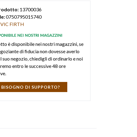
rodotto:
13700036
e:
0750795015740
VIC FIRTH
tto è disponibile nei nostri magazzini, se
negoziante di fiducia non dovesse averlo
l suo negozio, chiedigli di ordinarlo e noi
iremo entro le successive 48 ore
ive.
 BISOGNO DI SUPPORTO?