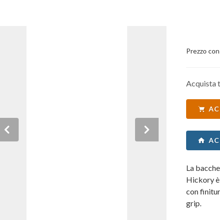
Prezzo con
Acquista t
AC
Previous
Next
AC
La bacche
Hickory è
con finitu
grip.