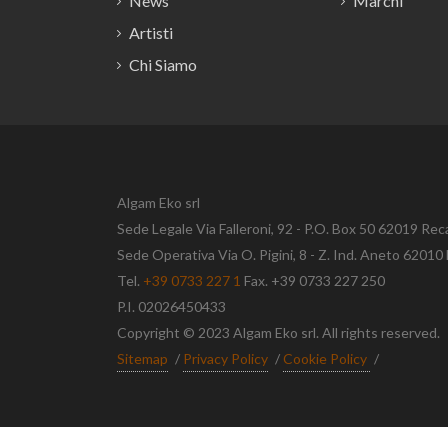
News
Marchi
Artisti
Chi Siamo
Algam Eko srl
Sede Legale Via Falleroni, 92 - P.O. Box 50 62019 Rec
Sede Operativa Via O. Pigini, 8 - Z. Ind. Aneto 620
Tel.
+39 0733 227 1
Fax. +39 0733 227 250
P.I. 02026450433
Copyright © 2023 Algam Eko srl. All rights reserved.
Sitemap
/
Privacy Policy
/
Cookie Policy
/