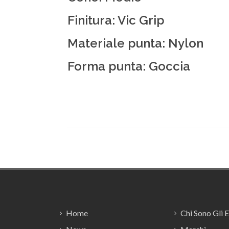
Finitura: Vic Grip
Materiale punta: Nylon
Forma punta: Goccia
Footer
Home
Chi Sono Gli 