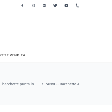
Facebook
Instagram
Linkedin
Twitter
Youtube
+39 0733 2271
RETE VENDITA
/
bacchette punta in nylon / VIC FIRTH
/
7ANVG - Bacchette American Classic con punta in nylon e Vic Grip