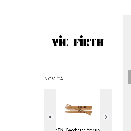
NOVITÀ
5ATN - Bacchette American