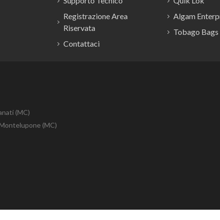
Supporto Tecnico
Quik Lok
Registrazione Area
Algam Enterpr
Riservata
Tobago Bags
Contattaci
anati (MC)
10 Montelupone (MC)