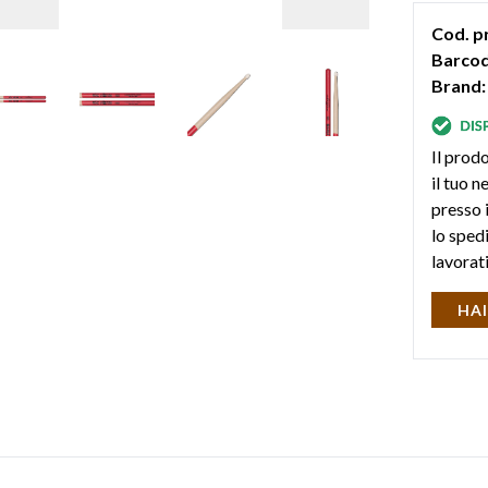
Cod. p
Barcod
Brand:
Il prodo
il tuo 
presso i
lo sped
lavorat
HAI