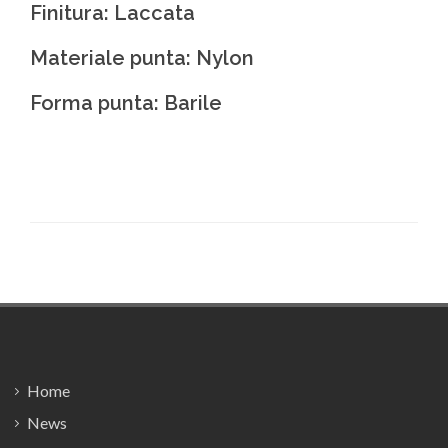
Finitura: Laccata
Materiale punta: Nylon
Forma punta: Barile
Footer
Home
News