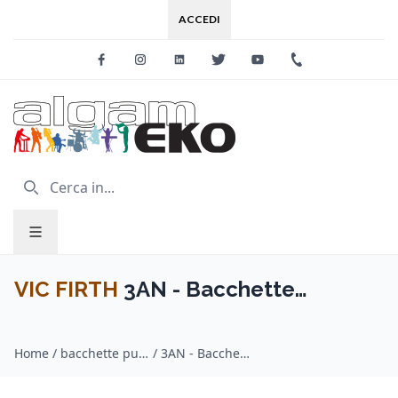
ACCEDI
Facebook
Instagram
Linkedin
Twitter
Youtube
+39 0733 227
VIC FIRTH
3AN - Bacchette
American Classic con punta in nylon
Home
/
bacchette punta in nylon / VIC FIRTH
/
3AN - Bacchette American Classic con punta in nylon