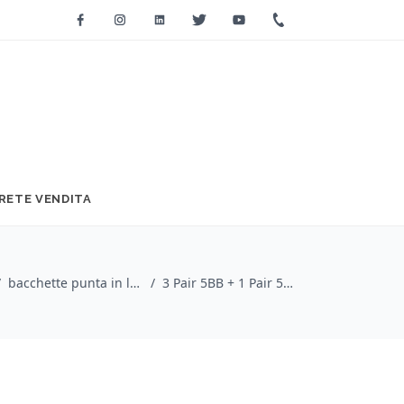
Facebook
Instagram
Linkedin
Twitter
Youtube
+39 0733 2271
RETE VENDITA
/
bacchette punta in legno / VIC FIRTH
/
3 Pair 5BB + 1 Pair 5BT Terra Free