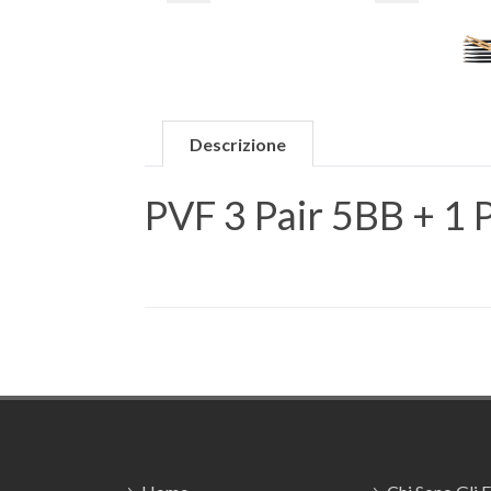
Descrizione
PVF 3 Pair 5BB + 1 
Footer