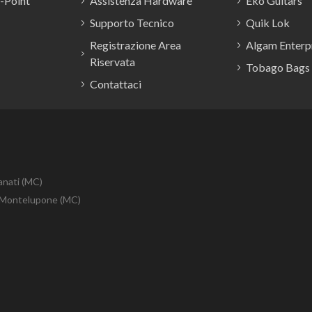
E-Point
Assistenza Hardware
Eko Guitars
Supporto Tecnico
Quik Lok
Registrazione Area
Algam Enterpr
Riservata
Tobago Bags
Contattaci
anati (MC)
10 Montelupone (MC)