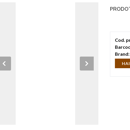
PRODOT
Cod. p
Barcod
Brand:
HAI
Previous
Next