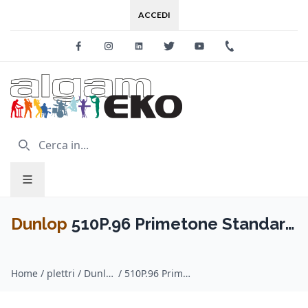
ACCEDI
Facebook
Instagram
Linkedin
Twitter
Youtube
+39 0733 227
Dunlop
510P.96 Primetone Standard
(Grip), Player/3
Home
/
plettri / Dunlop
/
510P.96 Primetone Standard (Grip), Player/3