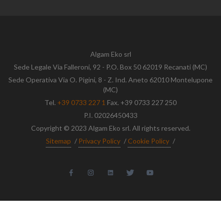
Algam Eko srl
Sede Legale Via Falleroni, 92 - P.O. Box 50 62019 Recanati (MC)
Sede Operativa Via O. Pigini, 8 - Z. Ind. Aneto 62010 Montelupone
(MC)
Tel.
+39 0733 227 1
Fax. +39 0733 227 250
P.I. 02026450433
Copyright © 2023 Algam Eko srl. All rights reserved.
Sitemap
/
Privacy Policy
/
Cookie Policy
/