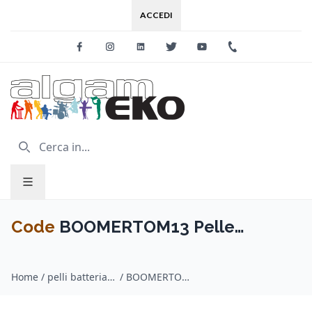
ACCEDI
Facebook
Instagram
Linkedin
Twitter
Youtube
+39 0733 227
Code
BOOMERTOM13 Pelle
BOOMER TOM Trasparente da 13"
Home
/
pelli batteria / Code
/
BOOMERTOM13 Pelle BOOMER TOM Trasparente da 13" Singolo Strato da 10 mils
Singolo Strato da 10 mils