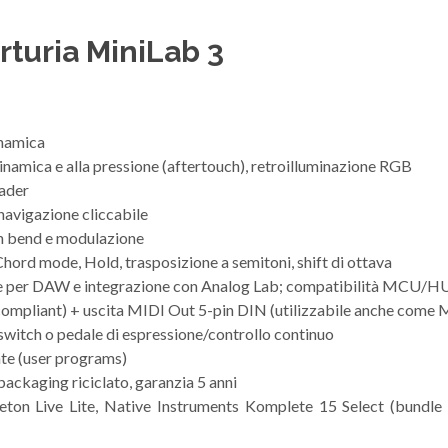
rturia MiniLab 3
inamica
dinamica e alla pressione (aftertouch), retroilluminazione RGB
fader
navigazione cliccabile
ch bend e modulazione
hord mode, Hold, trasposizione a semitoni, shift di ottava
e per DAW e integrazione con Analog Lab; compatibilità MCU/H
mpliant) + uscita MIDI Out 5-pin DIN (utilizzabile anche come 
switch o pedale di espressione/controllo continuo
nte (user programs)
ackaging riciclato, garanzia 5 anni
ton Live Lite, Native Instruments Komplete 15 Select (bundle