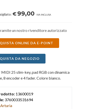
99,00
€
sigliato:
IVA INCLUSA
ramite un nostro rivenditore autorizzato
QUISTA ONLINE DA E-POINT
QUISTA DA NEGOZIO
r MIDI 25 slim-key, pad RGB con dinamica
e, 8 encoder e 4 fader. Colore bianco.
rodotto:
13600019
e:
3760033531694
Arturia