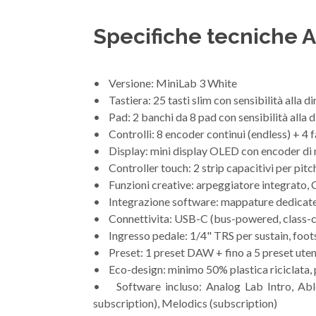
Specifiche tecniche A
• Versione: MiniLab 3 White
• Tastiera: 25 tasti slim con sensibilità alla d
• Pad: 2 banchi da 8 pad con sensibilità alla 
• Controlli: 8 encoder continui (endless) + 4 
• Display: mini display OLED con encoder di 
• Controller touch: 2 strip capacitivi per pit
• Funzioni creative: arpeggiatore integrato, C
• Integrazione software: mappature dedicat
• Connettivita: USB-C (bus-powered, class-co
• Ingresso pedale: 1/4" TRS per sustain, foot
• Preset: 1 preset DAW + fino a 5 preset ute
• Eco-design: minimo 50% plastica riciclata, p
• Software incluso: Analog Lab Intro, Able
subscription), Melodics (subscription)