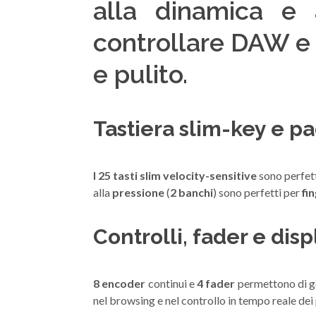
alla dinamica e 
controllare DAW e 
e pulito.
Tastiera slim-key e p
I 25 tasti slim velocity-sensitive
sono perfett
alla
pressione
(
2 banchi
) sono perfetti per
fi
Controlli, fader e dis
8 encoder
continui e
4 fader
permettono di g
nel browsing e nel controllo in tempo reale de