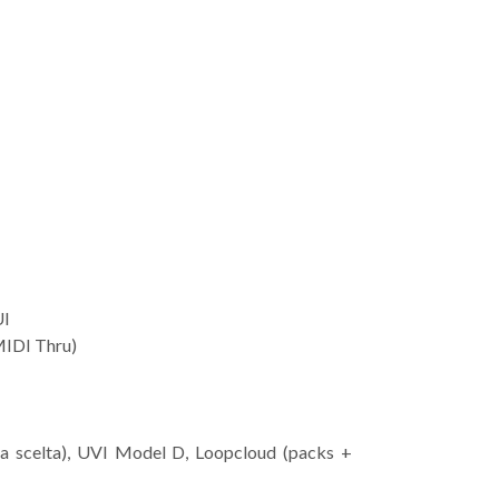
UI
MIDI Thru)
 a scelta), UVI Model D, Loopcloud (packs +