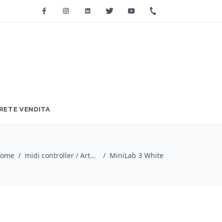
Facebook
Instagram
Linkedin
Twitter
Youtube
+39 0733 2271
RETE VENDITA
ome
/
midi controller / Arturia
/
MiniLab 3 White