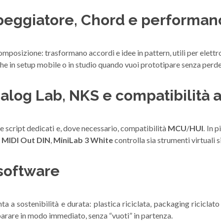
rpeggiatore, Chord e performan
omposizione: trasformano accordi e idee in pattern, utili per elett
he in setup mobile o in studio quando vuoi prototipare senza perd
log Lab, NKS e compatibilità 
e script dedicati e, dove necessario, compatibilità
MCU
/
HUI
. In 
e
MIDI Out DIN
,
MiniLab 3 White
controlla sia strumenti virtuali
software
a a sostenibilità e durata: plastica riciclata, packaging riciclato
arare in modo immediato, senza “vuoti” in partenza.