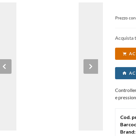
Prezzo con
Acquista t
AC
Previous
Next
AC
Controlle
e pression
Cod. p
Barcod
Brand: