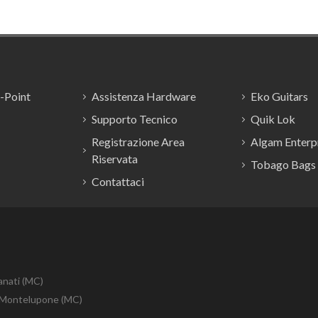
E-Point
Assistenza Hardware
Eko Guitars
Supporto Tecnico
Quik Lok
Registrazione Area
Algam Enterpr
Riservata
Tobago Bags
Contattaci
anati (MC)
10 Montelupone (MC)