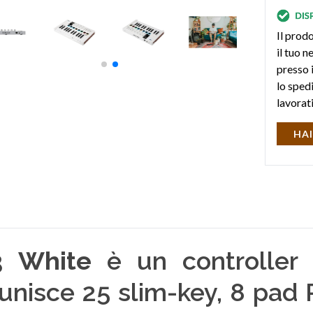
Il prodo
il tuo 
presso i
lo sped
lavorat
HAI
 White
è un controller 
 unisce 25 slim-key, 8 pad 