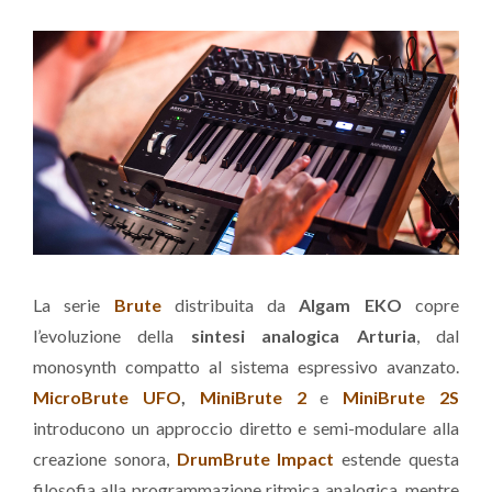
La serie
Brute
distribuita da
Algam EKO
copre
l’evoluzione della
sintesi analogica Arturia
, dal
monosynth compatto al sistema espressivo avanzato.
MicroBrute UFO
,
MiniBrute 2
e
MiniBrute 2S
introducono un approccio diretto e semi-modulare alla
creazione sonora,
DrumBrute Impact
estende questa
filosofia alla programmazione ritmica analogica, mentre