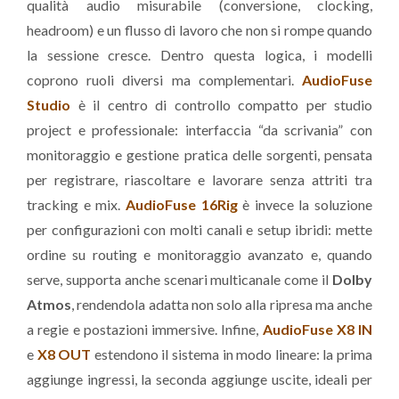
qualità audio misurabile (conversione, clocking,
headroom) e un flusso di lavoro che non si rompe quando
la sessione cresce. Dentro questa logica, i modelli
coprono ruoli diversi ma complementari.
AudioFuse
Studio
è il centro di controllo compatto per studio
project e professionale: interfaccia “da scrivania” con
monitoraggio e gestione pratica delle sorgenti, pensata
per registrare, riascoltare e lavorare senza attriti tra
tracking e mix.
AudioFuse 16Rig
è invece la soluzione
per configurazioni con molti canali e setup ibridi: mette
ordine su routing e monitoraggio avanzato e, quando
serve, supporta anche scenari multicanale come il
Dolby
Atmos
, rendendola adatta non solo alla ripresa ma anche
a regie e postazioni immersive. Infine,
AudioFuse X8 IN
e
X8 OUT
estendono il sistema in modo lineare: la prima
aggiunge ingressi, la seconda aggiunge uscite, ideali per