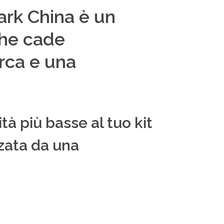
Dark China è un
che cade
rca e una
tà più basse al tuo kit
zzata da una