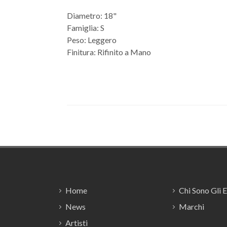
Diametro: 18"
Famiglia: S
Peso: Leggero
Finitura: Rifinito a Mano
Footer
Home
Chi Sono Gli 
News
Marchi
Artisti