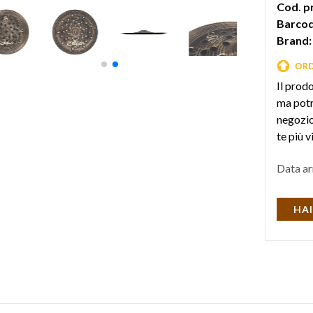
Cod. p
Barcod
Brand:
Il prod
ma potr
negozio 
te più v
Data ar
HAI