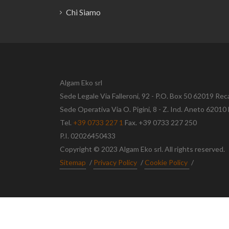
Chi Siamo
Algam Eko srl
Sede Legale Via Falleroni, 92 - P.O. Box 50 62019 Rec
Sede Operativa Via O. Pigini, 8 - Z. Ind. Aneto 620
Tel.
+39 0733 227 1
Fax. +39 0733 227 250
P.I. 02026450433
Copyright © 2023 Algam Eko srl. All rights reserved.
Sitemap
/
Privacy Policy
/
Cookie Policy
/