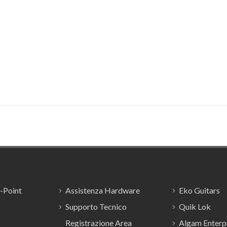
E-Point
Assistenza Hardware
Eko Guitars
Supporto Tecnico
Quik Lok
Registrazione Area
Algam Enterpr