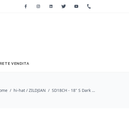
Facebook
Instagram
Linkedin
Twitter
Youtube
+39 0733 2271
RETE VENDITA
ome
/
hi-hat / ZILDJIAN
/
SD18CH - 18" S Dark China