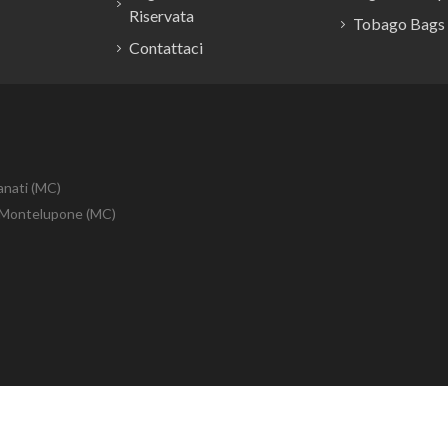
Riservata
Tobago Bags
Contattaci
anati (MC)
10 Montelupone (MC)