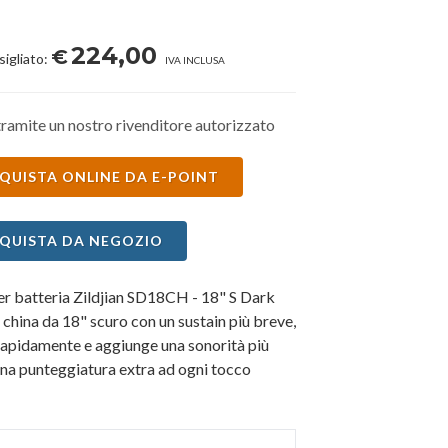
224,00
€
sigliato:
IVA INCLUSA
ramite un nostro rivenditore autorizzato
QUISTA ONLINE DA E-POINT
QUISTA DA NEGOZIO
per batteria Zildjian SD18CH - 18" S Dark
 china da 18" scuro con un sustain più breve,
rapidamente e aggiunge una sonorità più
una punteggiatura extra ad ogni tocco