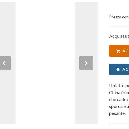
Prezzo con
Acquista t
AC
Previous
Next
AC
Il piatto 
China è un
che cade 
sporca e 
pesante.