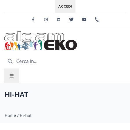
ACCEDI
Facebook
Instagram
Linkedin
Twitter
Youtube
+39 0733 227
HI-HAT
Home
/
Hi-hat