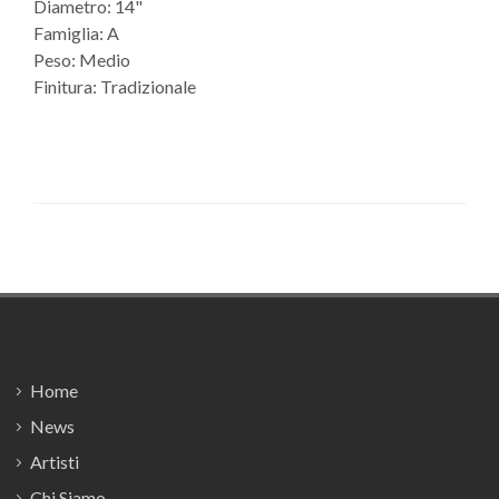
Diametro: 14"
Famiglia: A
Peso: Medio
Finitura: Tradizionale
Footer
Home
News
Artisti
Chi Siamo