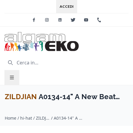
ACCEDI
Facebook
Instagram
Linkedin
Twitter
Youtube
+39 0733 227
ZILDJIAN
A0134-14" A New Beat
HiHat - Top
Home
/
hi-hat / ZILDJIAN
/
A0134-14" A New Beat HiHat - Top