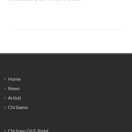
Footer
Home
News
Artisti
Chi Siamo
Chi Sono Gli E-Point