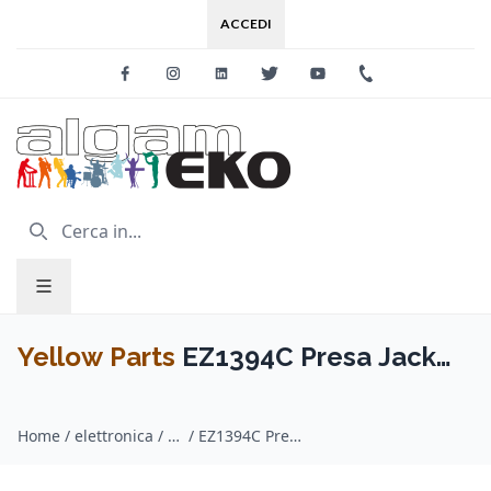
ACCEDI
Facebook
Instagram
Linkedin
Twitter
Youtube
+39 0733 227
Yellow Parts
EZ1394C Presa Jack
Stratocaster® Style Cromato
Home
/
elettronica / Yellow Parts
/
EZ1394C Presa Jack Stratocaster® Style Cromato