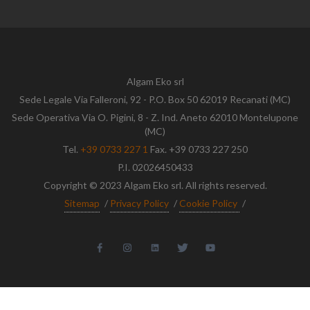
Algam Eko srl
Sede Legale Via Falleroni, 92 - P.O. Box 50 62019 Recanati (MC)
Sede Operativa Via O. Pigini, 8 - Z. Ind. Aneto 62010 Montelupone
(MC)
Tel.
+39 0733 227 1
Fax. +39 0733 227 250
P.I. 02026450433
Copyright © 2023 Algam Eko srl. All rights reserved.
Sitemap
/
Privacy Policy
/
Cookie Policy
/