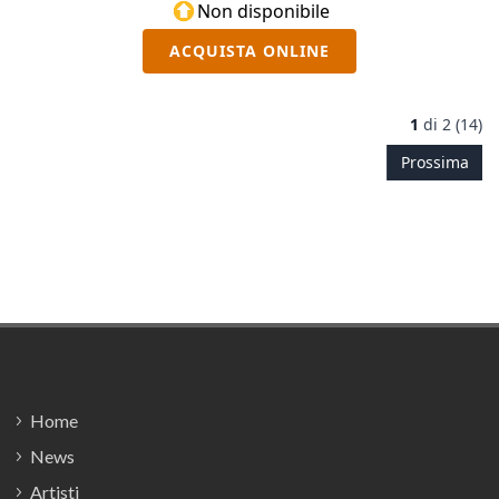
Non disponibile
ACQUISTA ONLINE
1
di
2 (14)
Prossima
Footer
Home
News
Artisti