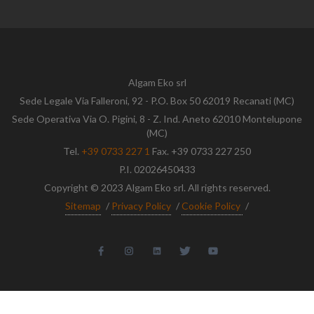
Algam Eko srl
Sede Legale Via Falleroni, 92 - P.O. Box 50 62019 Recanati (MC)
Sede Operativa Via O. Pigini, 8 - Z. Ind. Aneto 62010 Montelupone
(MC)
Tel.
+39 0733 227 1
Fax. +39 0733 227 250
P.I. 02026450433
Copyright © 2023 Algam Eko srl. All rights reserved.
Sitemap
/
Privacy Policy
/
Cookie Policy
/