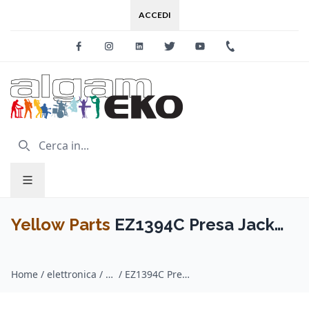
ACCEDI
Facebook
Instagram
Linkedin
Twitter
Youtube
+39 0733 227
Yellow Parts
EZ1394C Presa Jack
Stratocaster® Style Cromato
Home
/
elettronica / Yellow Parts
/
EZ1394C Presa Jack Stratocaster® Style Cromato