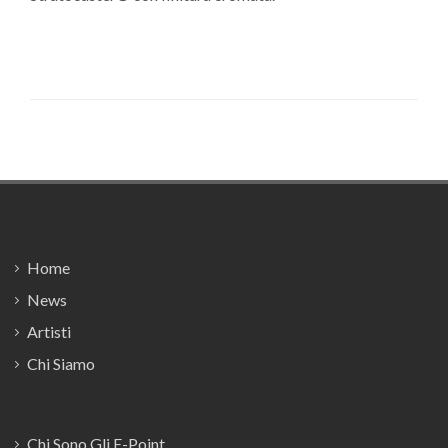
Footer
Home
News
Artisti
Chi Siamo
Chi Sono Gli E-Point