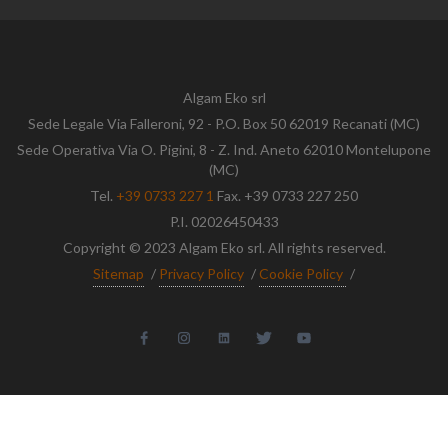
Algam Eko srl
Sede Legale Via Falleroni, 92 - P.O. Box 50 62019 Recanati (MC)
Sede Operativa Via O. Pigini, 8 - Z. Ind. Aneto 62010 Montelupone
(MC)
Tel.
+39 0733 227 1
Fax. +39 0733 227 250
P.I. 02026450433
Copyright © 2023 Algam Eko srl. All rights reserved.
Sitemap
/
Privacy Policy
/
Cookie Policy
/