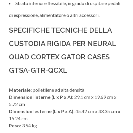
Strato inferiore flessibile, in grado di ospitare pedali
di espressione, alimentatore o altri accessori.
SPECIFICHE TECNICHE DELLA
CUSTODIA RIGIDA PER NEURAL
QUAD CORTEX GATOR CASES
GTSA-GTR-QCXL
Materiale:
polietilene ad alta densità
Dimensioni interne (L x P x A):
29.1 cm x 19.69 cm x
5.72 cm
Dimensioni esterne (L x P x A):
45.42 cm x 33.35 cm x
15.24 cm
Peso:
3.54 kg