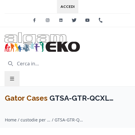
ACCEDI
Facebook
Instagram
Linkedin
Twitter
Youtube
+39 0733 227
Gator Cases
GTSA-GTR-QCXL
Custodia TSA ATA per Neural Quad
Home
/
custodie per pedaliere / Gator Cases
/
GTSA-GTR-QCXL Custodia TSA ATA per Neural Quad Cortex XL
Cortex XL