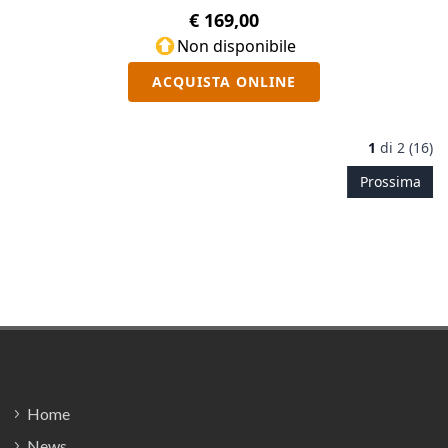
€ 169,00
Non disponibile
ACQUISTA ONLINE
1
di
2 (16)
Prossima
Footer
Home
News