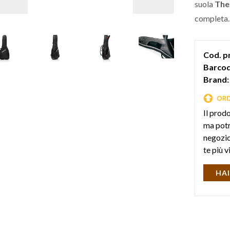
suola
The
completa.
Cod. p
Barcod
Brand:
Il prod
ma potr
negozio 
te più v
HAI