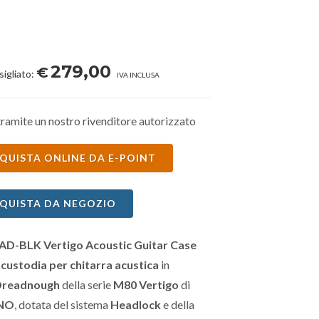
279,00
€
sigliato:
IVA INCLUSA
ramite un nostro rivenditore autorizzato
QUISTA ONLINE DA E-POINT
QUISTA DA NEGOZIO
D-BLK Vertigo Acoustic Guitar Case
a
custodia per chitarra acustica
in
Dreadnough
della serie
M80 Vertigo
di
NO
, dotata del sistema
Headlock
e della