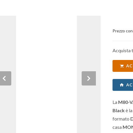
Prezzo con
Acquista t
AC
Previous
Next
AC
La
M80-VA
Black
è l
formato
casa
MO