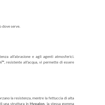
o dove serve.
nza all'abrasione e agli agenti atmosferici.
in™
, resistente all'acqua, vi permette di essere
orzano la resistenza, mentre la fettuccia di alta
i una struttura in
Hypalon
, la stessa gomma