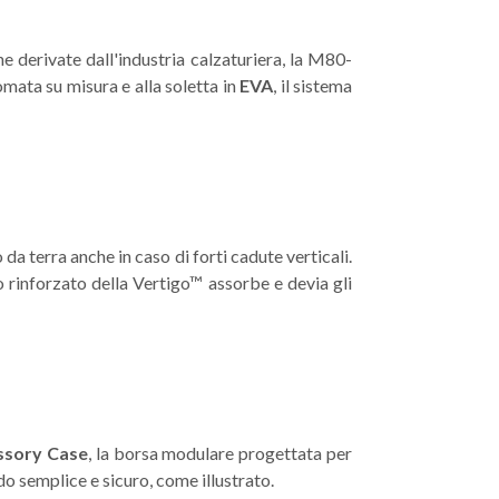
e derivate dall'industria calzaturiera, la M80-
ata su misura e alla soletta in
EVA
, il sistema
a terra anche in caso di forti cadute verticali.
no rinforzato della Vertigo™ assorbe e devia gli
essory Case
, la borsa modulare progettata per
o semplice e sicuro, come illustrato.