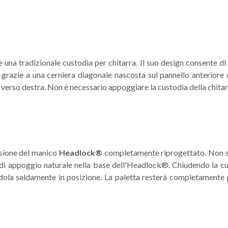
una tradizionale custodia per chitarra. Il suo design consente di 
e grazie a una cerniera diagonale nascosta sul pannello anteriore d
 verso destra. Non è necessario appoggiare la custodia della chita
nsione del manico
Headlock®
completamente riprogettato. Non son
to di appoggio naturale nella base dell'Headlock®. Chiudendo la c
ola saldamente in posizione. La paletta resterà completamente pro