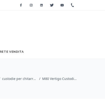
Facebook
Instagram
Linkedin
Twitter
Youtube
+39 0733 2271
RETE VENDITA
/
custodie per chitarra / Mono
/
M80 Vertigo Custodia Chitarra Acustica Black