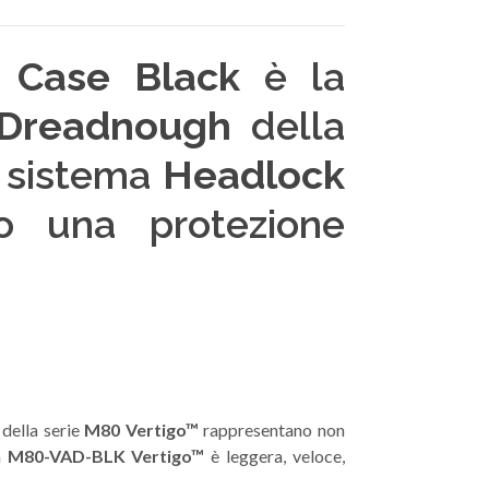
 Case Black
è la
Dreadnough
della
l sistema
Headlock
o una protezione
 della serie
M80 Vertigo™
rappresentano non
a
M80-VAD-BLK Vertigo™
è leggera, veloce,