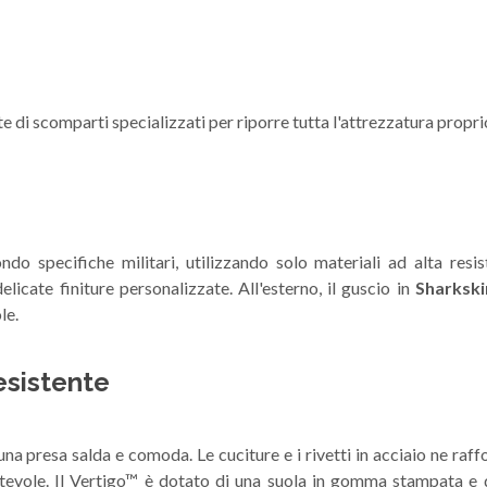
 di scomparti specializzati per riporre tutta l'attrezzatura propri
specifiche militari, utilizzando solo materiali ad alta resiste
elicate finiture personalizzate. All'esterno, il guscio in
Sharksk
le.
esistente
una presa salda e comoda. Le cuciture e i rivetti in acciaio ne raff
tevole. Il Vertigo™ è dotato di una suola in gomma stampata e d