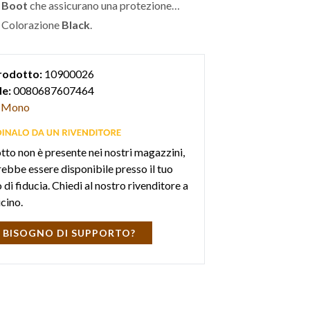
 Boot
che assicurano una protezione
 Colorazione
Black
.
rodotto:
10900026
e:
0080687607464
Mono
otto non è presente nei nostri magazzini,
ebbe essere disponibile presso il tuo
di fiducia. Chiedi al nostro rivenditore a
icino.
 BISOGNO DI SUPPORTO?