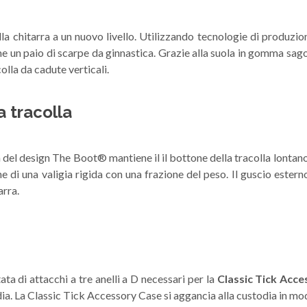
la chitarra a un nuovo livello. Utilizzando tecnologie di produzion
n paio di scarpe da ginnastica. Grazie alla suola in gomma sagom
lla da cadute verticali.
a tracolla
del design The Boot® mantiene il il bottone della tracolla lontano d
e di una valigia rigida con una frazione del peso. Il guscio ester
arra.
 di attacchi a tre anelli a D necessari per la
Classic Tick Acc
ia. La Classic Tick Accessory Case si aggancia alla custodia in mod