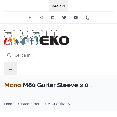
ACCEDI
Facebook
Instagram
Linkedin
Twitter
Youtube
+39 0733 227
Mono
M80 Guitar Sleeve 2.0
Moonlight Blue
Home
/
custodie per chitarra / Mono
/
M80 Guitar Sleeve 2.0 Moonlight Blue