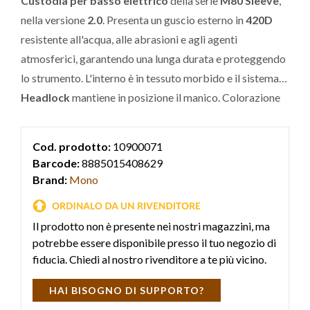
Custodia per basso elettrico
della serie
M80 Sleeve
,
nella versione
2.0
. Presenta un guscio esterno in
420D
resistente all'acqua, alle abrasioni e agli agenti
atmosferici, garantendo una lunga durata e proteggendo
lo strumento. L'interno è in tessuto morbido e il sistema
Headlock
mantiene in posizione il manico. Colorazione
Ash
.
Cod. prodotto:
10900071
Barcode:
8885015408629
Brand:
Mono
Il prodotto non è presente nei nostri magazzini, ma
potrebbe essere disponibile presso il tuo negozio di
fiducia. Chiedi al nostro rivenditore a te più vicino.
HAI BISOGNO DI SUPPORTO?