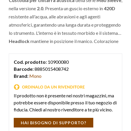
Custodia per chitarra acustica
della serie
M80 Sleeve
,
nella versione
2.0
. Presenta un guscio esterno in
420D
resistente all'acqua, alle abrasioni e agli agenti
atmosferici, garantendo una lunga durata e proteggendo
lo strumento. L'interno è in tessuto morbido e il sistema
Headlock
mantiene in posizione il manico. Colorazione
Burnt Orange
.
Cod. prodotto:
10900080
Barcode:
8885015408742
Brand:
Mono
Il prodotto non è presente nei nostri magazzini, ma
potrebbe essere disponibile presso il tuo negozio di
fiducia. Chiedi al nostro rivenditore a te più vicino.
HAI BISOGNO DI SUPPORTO?