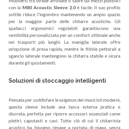
Muoversi tra strade affollate o salire sui mezzi pubblici
con la
M80 Acoustic Sleeve 2.0
è facile. Il suo profilo
sottile riduce l'ingombro mantenendo un ampio spazio
per la maggior parte delle chitarre acustiche. Gli
spallacci ergonomici regolabili garantiscono una
vestibilità personalizzata per un comfort ottimale anche
nei trasporti più lunghi. La maniglia laterale offre
un'opzione di presa rapida, mentre le fibbie pettorali a
sgancio laterale mantengono la chitarra stabile e sicura
durante gli spostamenti.
Soluzioni di stoccaggio intelligenti
Pensata per soddisfare le esigenze dei musicisti moderni,
questa sleeve include una tasca esterna pratica e
discreta, perfetta per riporre accessori essenziali come
plettri, capotasti e cavi. Tutto ciò di cui il chitarrista
acustico ha bisogno rimane a portata di mano, senza