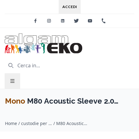
ACCEDI
Facebook
Instagram
Linkedin
Twitter
Youtube
+39 0733 227
Mono
M80 Acoustic Sleeve 2.0
Burnt Orange
Home
/
custodie per chitarra / Mono
/
M80 Acoustic Sleeve 2.0 Burnt Orange