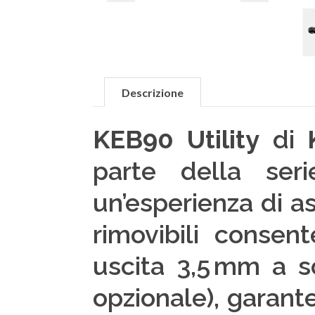
Descrizione
KEB90 Utility
di
parte della se
un’esperienza di as
rimovibili consen
uscita 3,5 mm a s
opzionale), garan