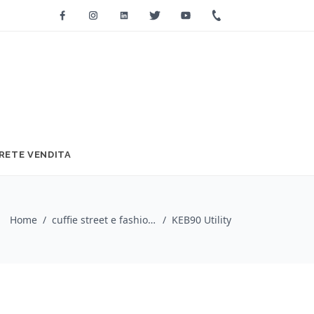
Facebook
Instagram
Linkedin
Twitter
Youtube
+39 0733 2271
RETE VENDITA
Home
/
cuffie street e fashion / Koss
/
KEB90 Utility