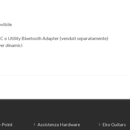
ovibile
)
 C o Utility Bluetooth Adapter (venduti separatamente)
ver dinamici
E-Point
Assistenza Hardware
Eko Guitars