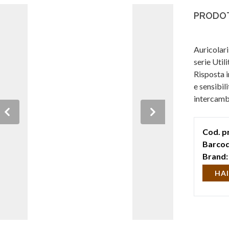
PRODOT
Auricolari
serie Util
Risposta 
e sensibil
intercambi
custodia e
Previous
Next
Cod. p
Barcod
Brand:
HAI