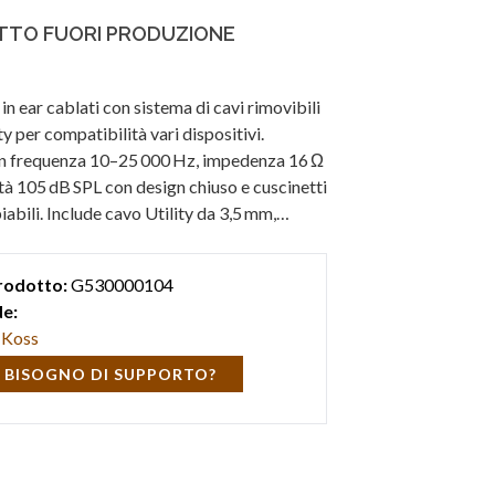
TO FUORI PRODUZIONE
 in ear cablati con sistema di cavi rimovibili
ity per compatibilità vari dispositivi.
in frequenza 10–25 000 Hz, impedenza 16 Ω
ità 105 dB SPL con design chiuso e cuscinetti
abili. Include cavo Utility da 3,5 mm,
 set di cuscinetti in silicone e schiuma.
rodotto:
G530000104
e:
Koss
 BISOGNO DI SUPPORTO?