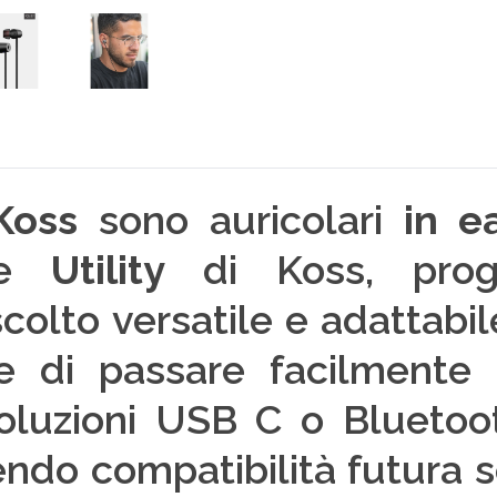
Koss
sono auricolari
in e
rie
Utility
di Koss, proge
colto versatile e adattabile
te di passare facilmente 
oluzioni USB C o Bluetoo
tendo compatibilità futura