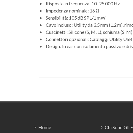
• Risposta in frequenza: 10–25 000 Hz
• Impedenza nominale: 16 Ω
• Sensibilità: 105 dB SPL/1 mW
• Cavo incluso: Utility da 3,5 mm (1,2 m), rim
• Cuscinetti: Silicone (S, M, L), schiuma (S, M
• Connettori opzionali: Cablaggi Utility USB
• Design: In ear con isolamento passivo e dri
Footer
Home
Chi Sono Gli 