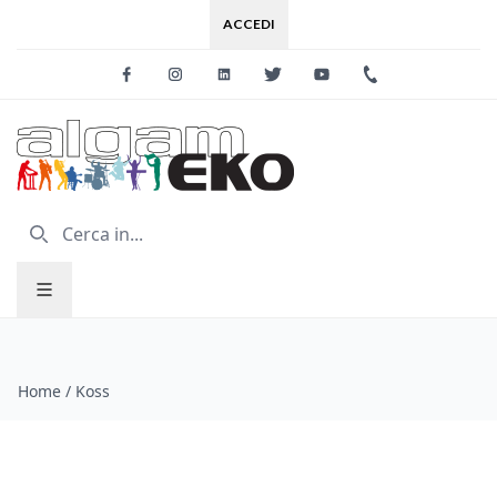
ACCEDI
Facebook
Instagram
Linkedin
Twitter
Youtube
+39 0733 227
Home
/
Koss