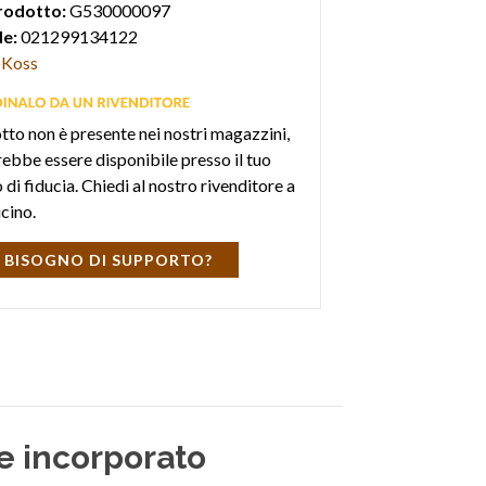
rodotto:
G530000097
e:
021299134122
Koss
otto non è presente nei nostri magazzini,
ebbe essere disponibile presso il tuo
di fiducia. Chiedi al nostro rivenditore a
icino.
 BISOGNO DI SUPPORTO?
e incorporato