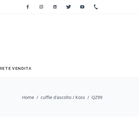
Facebook
Instagram
Linkedin
Twitter
Youtube
+39 0733 2271
RETE VENDITA
Home
/
cuffie d'ascolto / Koss
/
QZ99