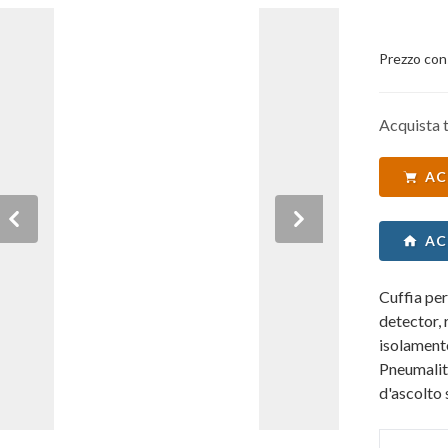
Prezzo con
Acquista t
AC
Previous
Next
AC
Cuffia per
detector, 
isolamento
Pneumalit
d'ascolto
impedenz