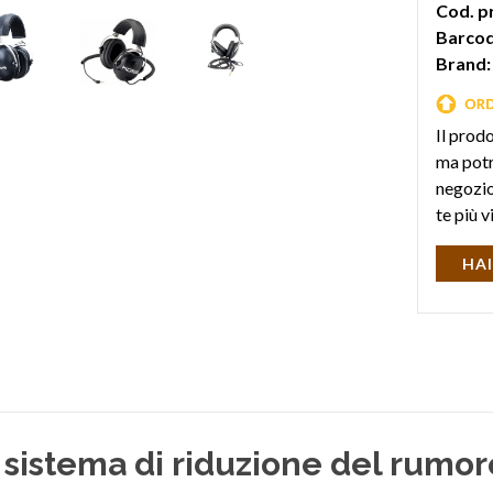
Cod. p
Barcod
Brand:
Il prod
ma potr
negozio 
te più v
HAI
 sistema di riduzione del rumor