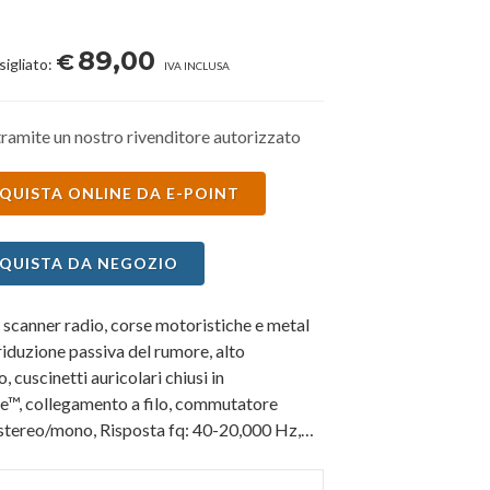
89,00
€
sigliato:
IVA INCLUSA
ramite un nostro rivenditore autorizzato
QUISTA ONLINE DA E-POINT
QUISTA DA NEGOZIO
 scanner radio, corse motoristiche e metal
riduzione passiva del rumore, alto
, cuscinetti auricolari chiusi in
e™, collegamento a filo, commutatore
 stereo/mono, Risposta fq: 40-20,000 Hz,
a: 60 ohms, 102 dB SPL/1mW.