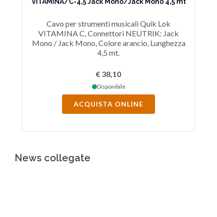
VITAMINA/C-4,5 Jack Mono/Jack Mono 4,5 mt
Cavo per strumenti musicali Quik Lok
VITAMINA C, Connettori NEUTRIK: Jack
Mono / Jack Mono, Colore arancio, Lunghezza
M
4,5 mt.
€ 38,10
Disponibile
ACQUISTA ONLINE
News collegate