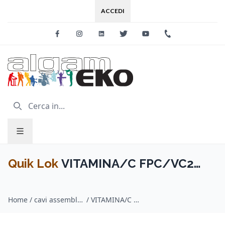
ACCEDI
Facebook
Instagram
Linkedin
Twitter
Youtube
+39 0733 227
Quik Lok
VITAMINA/C FPC/VC2
Jack Mono 90°/Jack Mono 90° 20
Home
/
cavi assemblati per strumenti musicali / Quik Lok
/
VITAMINA/C FPC/VC2 Jack Mono 90°/Jack Mono 90° 20 cm
cm