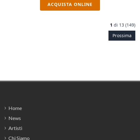
ACQUISTA ONLINE
1
di
13 (149)
Prossima
Footer
Home
News
Artisti
Chi Siamo