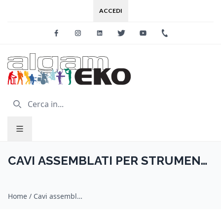
ACCEDI
Facebook
Instagram
Linkedin
Twitter
Youtube
+39 0733 227
CAVI ASSEMBLATI PER STRUMENTI
MUSICALI
Home
/
Cavi assemblati per strumenti musicali