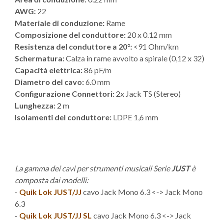
AWG:
22
Materiale di conduzione:
Rame
Composizione del conduttore:
20 x 0.12 mm
Resistenza del conduttore a 20°:
<91 Ohm/km
Schermatura:
Calza in rame avvolto a spirale (0,12 x 32)
Capacità elettrica:
86 pF/m
Diametro del cavo:
6.0 mm
Configurazione Connettori:
2x Jack TS (Stereo)
Lunghezza:
2 m
Isolamenti del conduttore:
LDPE 1,6 mm
La gamma dei cavi per strumenti musicali Serie
JUST
è
composta dai modelli:
-
Quik Lok JUST/JJ
cavo Jack Mono 6.3 <-> Jack Mono
6.3
-
Quik Lok JUST/JJ SL
cavo Jack Mono 6.3 <-> Jack