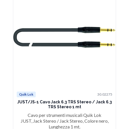
Quik Lok
30.02275
Qu
JUST/JS-1 Cavo Jack 6.3 TRS Stereo / Jack 6.3
JU
TRS Stereo 1 mt
Cavo per strumenti musicali Quik Lok
JUST, Jack Stereo / Jack Stereo, Colore nero,
J
Lunghezza 1 mt.