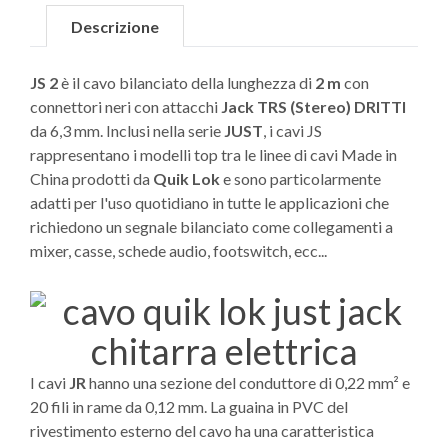
Descrizione
JS 2
è il cavo bilanciato della lunghezza di
2 m
con
connettori neri con attacchi
Jack TRS (Stereo) DRITTI
da 6,3 mm. Inclusi nella serie
JUST
, i cavi JS
rappresentano i modelli top tra le linee di cavi Made in
China prodotti da
Quik Lok
e sono particolarmente
adatti per l'uso quotidiano in tutte le applicazioni che
richiedono un segnale bilanciato come collegamenti a
mixer, casse, schede audio, footswitch, ecc...
I cavi
JR
hanno una sezione del conduttore di 0,22 mm² e
20 fili in rame da 0,12 mm. La guaina in PVC del
rivestimento esterno del cavo ha una caratteristica