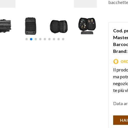
bacchette
Cod. p
Master
Barcod
Brand:
Il prod
ma potr
negozio 
te più v
Data ar
HAI