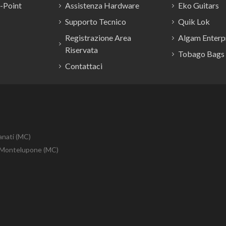
E-Point
Assistenza Hardware
Eko Guitars
Supporto Tecnico
Quik Lok
Registrazione Area
Algam Enterpr
Riservata
Tobago Bags
Contattaci
anati (MC)
10 Montelupone (MC)