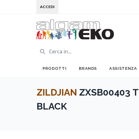
ACCEDI
PRODOTTI
BRANDS
ASSISTENZA
ZILDJIAN
ZXSB00403 T
BLACK