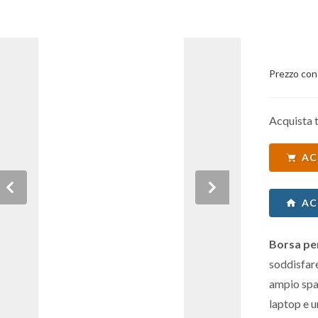
Prezzo con
Acquista t
AC
Previous
Next
AC
Borsa pe
soddisfare
ampio spaz
laptop e 