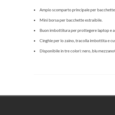
Ampio scomparto principale per bacchette e 
Mini borsa per bacchette estraibile.
Buon imbottitura per prottegere laptop e alt
Cinghie per lo zaino, tracolla imbottita e cu
Disponibile in tre colori: nero, blu mezzano
Footer