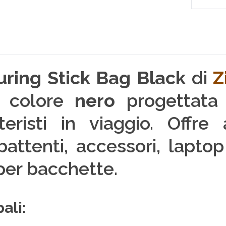
ring Stick Bag Black
di
Z
 colore
nero
progettata
teristi in viaggio. Offre
battenti, accessori, lapt
er bacchette.
ali: