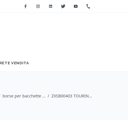
Facebook
Instagram
Linkedin
Twitter
Youtube
+39 0733 2271
RETE VENDITA
/
borse per bacchette / ZILDJIAN
/
ZXSB00403 TOURING STICK BAG BLACK